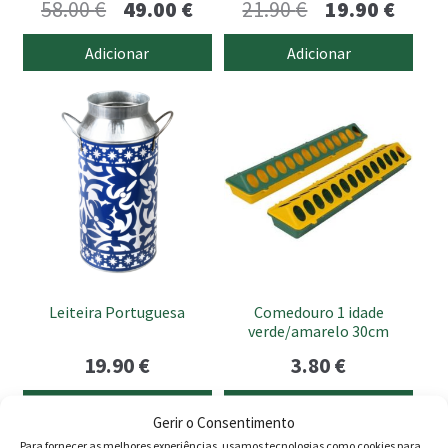
O
O
O
O
58.00
€
49.00
€
21.90
€
19.90
€
preço
preço
preço
preço
Adicionar
Adicionar
original
atual
original
atual
era:
é:
era:
é:
58.00 €.
49.00 €.
21.90 €.
19.90 
Leiteira Portuguesa
Comedouro 1 idade
verde/amarelo 30cm
19.90
€
3.80
€
Adicionar
Adicionar
Gerir o Consentimento
Para fornecer as melhores experiências, usamos tecnologias como cookies para