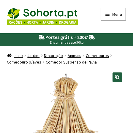
Ir
Saltar
Menu
para
para
a
o
Maximi
Agricultura
navegação
conteúdo
Portes grátis + 200€
*
submen
Encomendas até 30kg
Maximi
Animais
submen
Início
Jardim
Decoração
Animais
Comedouros
Comedouro p/aves
Comedor Suspenso de Palha
Maximi
Drogaria
submen
Maximi
Depósitos – Fossas
submen
Maximi
Jardim
submen
Maximi
Piscinas
submen
Maximi
Rega