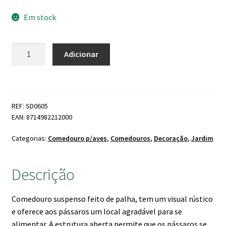
Em stock
Quantidade
Adicionar
de
Comedor
Suspenso
de
REF: SD0605
Palha
EAN: 8714982212000
Categorias:
Comedouro p/aves
,
Comedouros
,
Decoração
,
Jardim
Descrição
Comedouro suspenso feito de palha, tem um visual rústico
e oferece aos pássaros um local agradável para se
alimentar. A estrutura aberta permite que os pássaros se