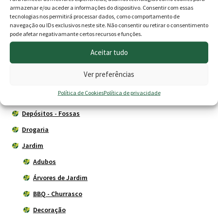
armazenar e/ou aceder a informações do dispositivo. Consentir com essas
tecnologias nos permitirá processar dados, como comportamento de
Produtos
navegação ou IDs exclusivos neste site. Não consentir ou retirar o consentimento
pode afetar negativamante certos recursos e funções.
Agricultura
Aceitar tudo
Animais
Ver preferências
Cercas eléctricas
Política de Cookies
Política de privacidade
Construção
Depósitos - Fossas
Drogaria
Jardim
Adubos
Árvores de Jardim
BBQ - Churrasco
Decoração