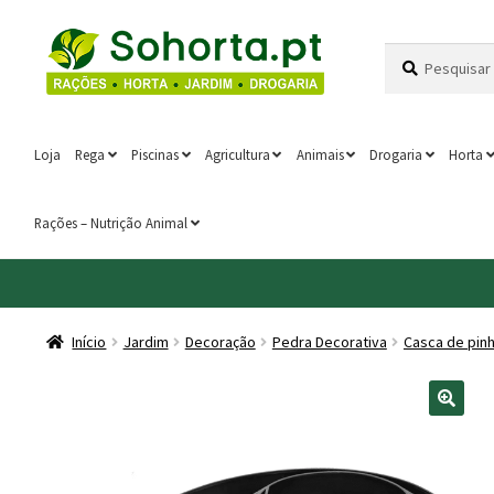
Ir
Saltar
Pesquisar
Pesquisa
para
para
por:
a
o
navegação
conteúdo
Loja
Rega
Piscinas
Agricultura
Animais
Drogaria
Horta
Rações – Nutrição Animal
Início
Jardim
Decoração
Pedra Decorativa
Casca de pin