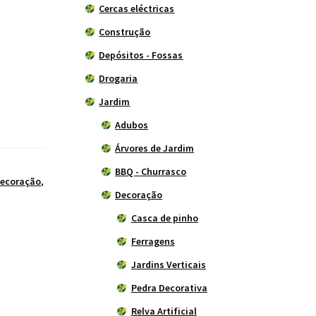
Cercas eléctricas
Construção
Depósitos - Fossas
Drogaria
Jardim
Adubos
Árvores de Jardim
BBQ - Churrasco
ecoração
,
Decoração
Casca de pinho
Ferragens
Jardins Verticais
Pedra Decorativa
Relva Artificial