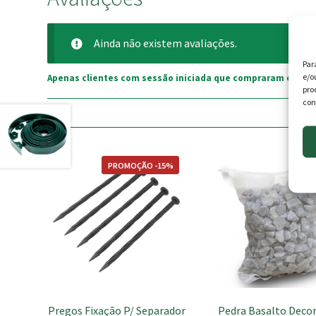
Ainda não existem avaliações.
Par
e/o
Apenas clientes com sessão iniciada que compraram este p
pro
con
This
PROMOÇÃO -15%
product
has
multiple
variants.
The
options
may
be
chosen
Pregos Fixação P/ Separador
Pedra Basalto Decor
on