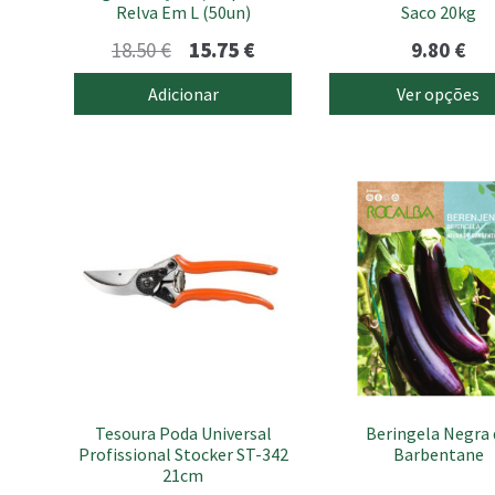
Relva Em L (50un)
Saco 20kg
the
product
O
O
18.50
€
15.75
€
9.80
€
page
preço
preço
Adicionar
Ver opções
original
atual
era:
é:
18.50 €.
15.75 €.
Tesoura Poda Universal
Beringela Negra 
Profissional Stocker ST-342
Barbentane
21cm