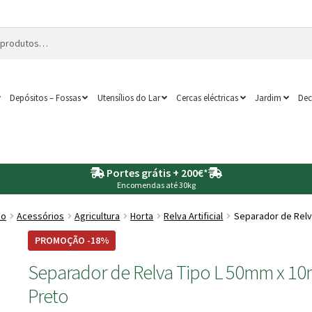
Depósitos – Fossas
Utensílios do Lar
Cercas eléctricas
Jardim
Dec
Portes grátis + 200€
*
Encomendas até 30kg
ho
Acessórios
Agricultura
Horta
Relva Artificial
Separador de Relv
PROMOÇÃO -18%
Separador de Relva Tipo L 50mm x 10
Preto