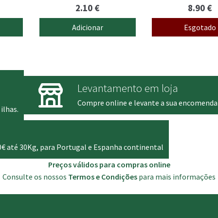
2.10
€
8.90
€
Adicionar
Esgotado
Levantamento em loja
Compre online e levante a sua encomenda
ilhas.
0€ até 30Kg, para Portugal e Espanha continental
Preços válidos para compras online
Consulte os nossos
Termos e Condições
para mais informações