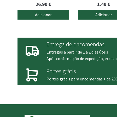
26.90
€
1.49
€
Adicionar
Adicionar
Entrega de encomendas
Entregas a partir de 1 a 2 dias úteis
Após confirmação de expedição, exceto 
Portes grátis
Portes grátis para encomendas + de 20