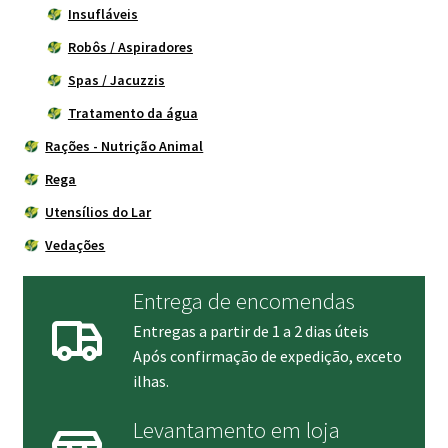
Insufláveis
Robôs / Aspiradores
Spas / Jacuzzis
Tratamento da água
Rações - Nutrição Animal
Rega
Utensílios do Lar
Vedações
Entrega de encomendas
Entregas a partir de 1 a 2 dias úteis
Após confirmação de expedição, exceto
ilhas.
Levantamento em loja