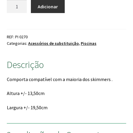
original
atual
Quantidade
de clientes
Adicionar
de
era:
é:
Comporta
14.95 €.
13.80 €.
Skimmer
com
REF: PI 0270
Eixo
Categorias:
Acessórios de substituição
,
Piscinas
Descrição
Comporta compatível com a maioria dos skimmers .
Altura +/- 13,50cm
Largura +/- 19,50cm