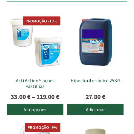
This
PROMOÇÃO -18%
product
has
multiple
variants.
The
options
may
be
Acti Action 5 ações
Hipoclorito sódico 25KG
chosen
Pastilhas
on
Price
33.00
€
–
119.00
€
27.80
€
the
range:
product
Ver opções
Adicionar
page
33.00 €
This
through
PROMOÇÃO -9%
product