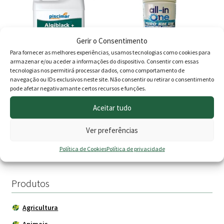
119.00 €
has
multiple
variants.
Gerir o Consentimento
The
Para fornecer as melhores experiências, usamos tecnologias como cookies para
options
armazenar e/ou aceder a informações do dispositivo. Consentir com essas
may
tecnologias nos permitirá processar dados, como comportamento de
navegação ou IDs exclusivos neste site. Não consentir ou retirar o consentimento
be
Piscimar Algiblack PM-624
All-in One tablete 20g
pode afetar negativamante certos recursos e funções.
chosen
Balde 1kg
on
Aceitar tudo
Price
29.00
€
–
99.00
€
12.90
€
the
Ver preferências
range:
product
Ver opções
Adicionar
page
29.00 €
Política de Cookies
Política de privacidade
through
99.00 €
Produtos
Agricultura
Animais