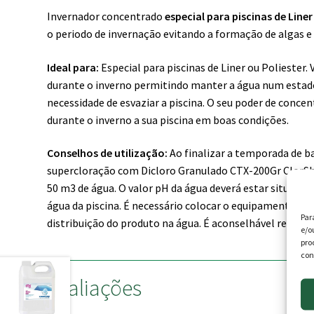
Invernador concentrado
especial para piscinas de Liner
o periodo de invernação evitando a formação de algas e
Ideal para:
Especial para piscinas de Liner ou Polieste
durante o inverno permitindo manter a água num estad
necessidade de esvaziar a piscina. O seu poder de conc
durante o inverno a sua piscina em boas condições.
Conselhos de utilização:
Ao finalizar a temporada de 
supercloração com Dicloro Granulado CTX-200Gr ClorShoc
50 m3 de água. O valor pH da água deverá estar situado e
água da piscina. É necessário colocar o equipamento d
Par
distribuição do produto na água. É aconselhável repetir
e/o
pro
con
Avaliações