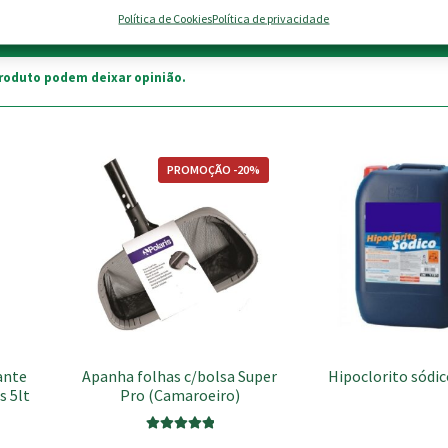
Política de Cookies
Política de privacidade
roduto podem deixar opinião.
PROMOÇÃO -20%
ante
Apanha folhas c/bolsa Super
Hipoclorito sódi
s 5lt
Pro (Camaroeiro)
Avaliação