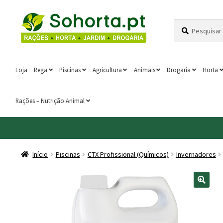
Ir
Saltar
Pesquisar
Pesquisa
para
para
por:
a
o
navegação
conteúdo
Loja
Rega
Piscinas
Agricultura
Animais
Drogaria
Horta
Rações – Nutrição Animal
Início
Piscinas
CTX Profissional (Químicos)
Invernadores