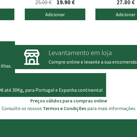
O
O
25.00
€
19.90
€
27.80
€
5.00
de 5
preço
preço
Adicionar
Adicionar
original
atual
era:
é:
25.00 €.
19.90 €.
Levantamento em loja
Compre online e levante a sua encomenda
ilhas.
0€ até 30Kg, para Portugal e Espanha continental
Preços válidos para compras online
Consulte os nossos
Termos e Condições
para mais informações