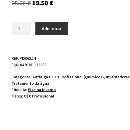
O
O
25.00
€
19.50
€
preço
preço
original
atual
Quantidade
Adicionar
de
era:
é:
CTX-
25.00 €.
19.50 €.
551
WinterStar
REF: PI5062.14
Liner
EAN: 8420381172288
5
lt
Categorias:
Antialgas
,
CTX Profissional (Químicos)
,
Invernadores
(Invernador)
Tratamento da água
Etiqueta:
Piscina Inverno
Marca:
CTX Profissional