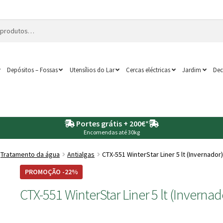
Depósitos – Fossas
Utensílios do Lar
Cercas eléctricas
Jardim
Dec
Portes grátis + 200€
*
Encomendas até 30kg
Tratamento da água
Antialgas
CTX-551 WinterStar Liner 5 lt (Invernador
PROMOÇÃO -22%
CTX-551 WinterStar Liner 5 lt (Invernad