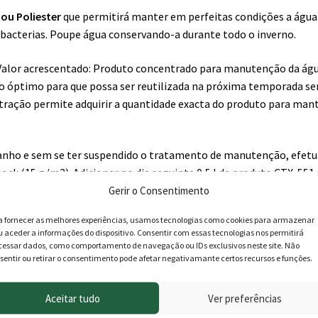
 ou Poliester
que permitirá manter em perfeitas condições a água
 bacterias. Poupe água conservando-a durante todo o inverno.
r. Valor acrescentado: Produto concentrado para manutenção da ág
o óptimo para que possa ser reutilizada na próxima temporada s
entração permite adquirir a quantidade exacta do produto para man
banho e sem se ter suspendido o tratamento de manutenção, efet
k (15 g/m3). Adicionar no dia seguinte 0,5 l de produto CTX-551
ntre 7,2 – 7,6. Verter a dose necessária de produto diretamente so
Gerir o Consentimento
e filtração em funcionamento, o tempo suficiente para obter uma 
a fornecer as melhores experiências, usamos tecnologias como cookies para armazenar
 a meio da temporada invernal a adição de produto.
u aceder a informações do dispositivo. Consentir com essas tecnologias nos permitirá
cessar dados, como comportamento de navegação ou IDs exclusivos neste site. Não
sentir ou retirar o consentimento pode afetar negativamante certos recursos e funções.
Aceitar tudo
Ver preferências