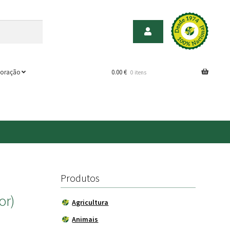
oração
0.00
€
0 itens
)
Produtos
or)
Agricultura
Animais