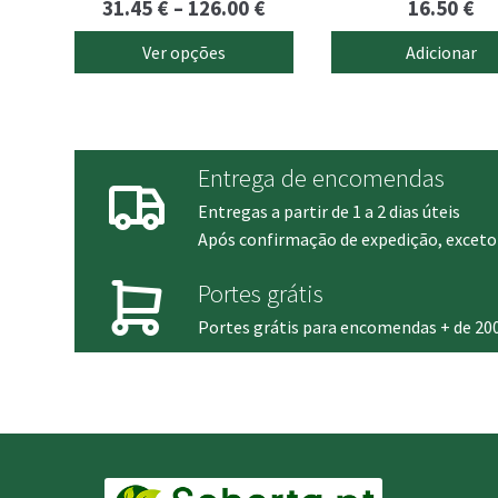
Price
31.45
€
–
126.00
€
16.50
€
range:
Ver opções
Adicionar
31.45 €
through
126.00 €
Entrega de encomendas
Entregas a partir de 1 a 2 dias úteis
Após confirmação de expedição, exceto 
Portes grátis
Portes grátis para encomendas + de 20