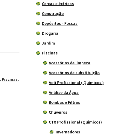
Cercas eléctricas
Construção
Depósitos - Fossas
Drogaria
Jardim
Piscinas
Acessórios de limpeza
Acessórios de substituição
,
Piscinas
,
Acti Profissional ( Químicos )
Análise da Água
Bombas e Filtros
Chuveiros
CTX Profissional (Químicos)
Invernadores