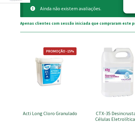
Ainda não existem avaliações.
Apenas clientes com sessão iniciada que compraram este p
This
PROMOÇÃO -15%
product
has
multiple
variants.
The
options
may
be
chosen
Acti Long Cloro Granulado
CTX-35 Desincrust
on
Células Eletrolítica
the
product
page