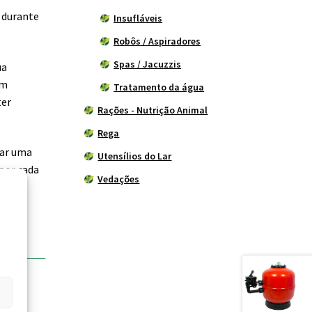
 durante
Insufláveis
Robôs / Aspiradores
Spas / Jacuzzis
ua
em
Tratamento da água
ter
Rações - Nutrição Animal
Rega
uar uma
Utensílios do Lar
 por cada
Vedações
bre a
boa