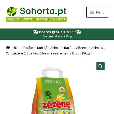
Ir
Saltar
Menu
para
para
a
o
Maximi
Agricultura
navegação
conteúdo
Portes grátis + 200€
*
submen
Encomendas até 30kg
Maximi
Animais
submen
Início
Rações - Nutrição Animal
Rações Zêzere
Animais
Cunizêzere 2 Coelhos Stress Zêzere (Linha Ouro) 25kgs
Maximi
Drogaria
submen
Maximi
Depósitos – Fossas
submen
Maximi
Jardim
submen
Maximi
Piscinas
submen
Maximi
Rega