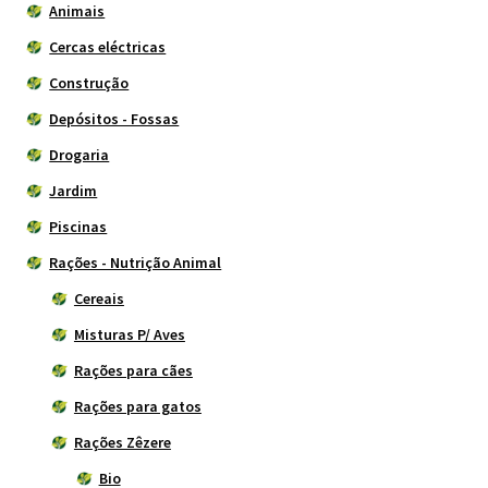
Animais
Cercas eléctricas
Construção
Depósitos - Fossas
Drogaria
Jardim
Piscinas
Rações - Nutrição Animal
Cereais
Misturas P/ Aves
Rações para cães
Rações para gatos
Rações Zêzere
Bio