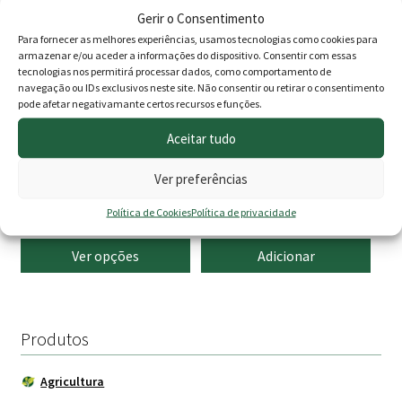
59.90 €
29.00 €.
23.90 
Gerir o Consentimento
has
Para fornecer as melhores experiências, usamos tecnologias como cookies para
multiple
armazenar e/ou aceder a informações do dispositivo. Consentir com essas
variants.
tecnologias nos permitirá processar dados, como comportamento de
navegação ou IDs exclusivos neste site. Não consentir ou retirar o consentimento
The
pode afetar negativamante certos recursos e funções.
options
may
Aceitar tudo
be
Ratibrom 2 Isco Fresco
Azamite DP Pó 100gr
Ver preferências
chosen
Bioplagen
on
Price
2.00
€
–
Política de Cookies
9.95
€
Política de privacidade
6.00
€
the
range:
product
Ver opções
Adicionar
page
2.00 €
through
9.95 €
Produtos
Agricultura