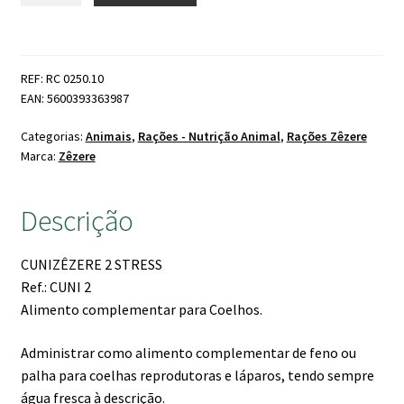
Cunizêzere
2
Coelhos
REF: RC 0250.10
Stress
EAN: 5600393363987
Zêzere
(Linha
Categorias:
Animais
,
Rações - Nutrição Animal
,
Rações Zêzere
Ouro)
Marca:
Zêzere
25kgs
Descrição
CUNIZÊZERE 2 STRESS
Ref.:
CUNI 2
Alimento complementar para Coelhos.
Administrar como alimento complementar de feno ou
palha para coelhas reprodutoras e láparos, tendo sempre
água fresca à descrição.