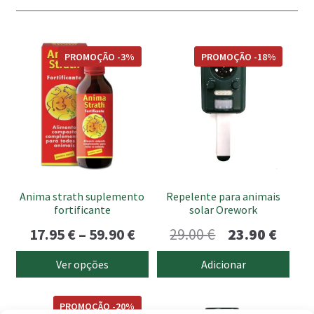
This
PROMOÇÃO -3%
PROMOÇÃO -18%
product
has
multiple
variants.
The
options
may
be
Anima strath suplemento
Repelente para animais
chosen
fortificante
solar Orework
on
Price
O
O
17.95
€
–
59.90
€
29.00
€
23.90
€
the
range:
preço
preço
product
Ver opções
Adicionar
page
17.95 €
original
atual
This
through
era:
é:
PROMOÇÃO -20%
product