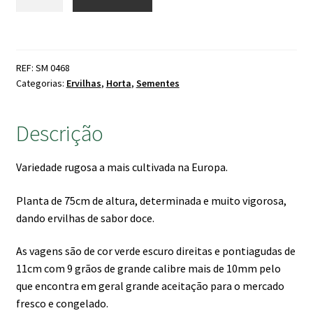
de
era:
é:
Ervilha
6.90 €.
5.90 €.
Jumbo
1/2
REF: SM 0468
estaca
Categorias:
Ervilhas
,
Horta
,
Sementes
(kg)
Descrição
Variedade rugosa a mais cultivada na Europa.
Planta de 75cm de altura, determinada e muito vigorosa,
dando ervilhas de sabor doce.
As vagens são de cor verde escuro direitas e pontiagudas de
11cm com 9 grãos de grande calibre mais de 10mm pelo
que encontra em geral grande aceitação para o mercado
fresco e congelado.