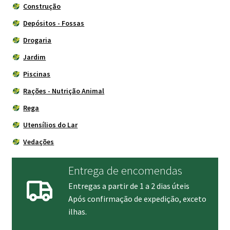
Construção
Depósitos - Fossas
Drogaria
Jardim
Piscinas
Rações - Nutrição Animal
Rega
Utensílios do Lar
Vedações
Entrega de encomendas
Entregas a partir de 1 a 2 dias úteis
Após confirmação de expedição, exceto
ilhas.