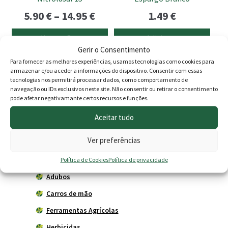
chosen
Price
5.90
€
–
14.95
€
1.49
€
on
the
range:
Ver opções
Adicionar
product
5.90 €
Gerir o Consentimento
page
Para fornecer as melhores experiências, usamos tecnologias como cookies para
through
armazenar e/ou aceder a informações do dispositivo. Consentir com essas
tecnologias nos permitirá processar dados, como comportamento de
14.95 €
Produtos
navegação ou IDs exclusivos neste site. Não consentir ou retirar o consentimento
pode afetar negativamante certos recursos e funções.
Agricultura
Aceitar tudo
Horta
Ver preferências
Acessórios
Política de Cookies
Política de privacidade
Adubadores
Adubos
Carros de mão
Ferramentas Agrícolas
Herbicidas