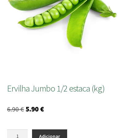
submen
Ervilha Jumbo 1/2 estaca (kg)
O
O
6.90
€
5.90
€
preço
preço
original
atual
Quantidade
Adicionar