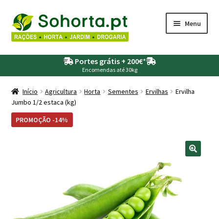
Ir
Saltar
Menu
para
para
a
o
Maximi
Agricultura
navegação
conteúdo
Portes grátis + 200€
*
submen
Encomendas até 30kg
Maximi
Animais
submen
Início
Agricultura
Horta
Sementes
Ervilhas
Ervilha
Jumbo 1/2 estaca (kg)
Maximi
Drogaria
submen
PROMOÇÃO -14%
Maximi
Depósitos – Fossas
submen
Maximi
Jardim
submen
Maximi
Piscinas
submen
Maximi
Rega