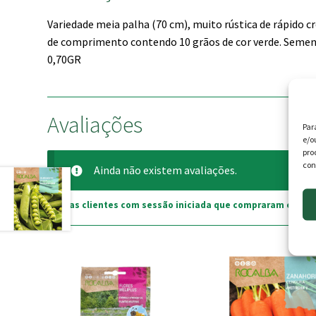
Variedade meia palha (70 cm), muito rústica de rápido 
de comprimento contendo 10 grãos de cor verde. Semen
0,70GR
Avaliações
Par
e/o
pro
con
Ainda não existem avaliações.
Apenas clientes com sessão iniciada que compraram este p