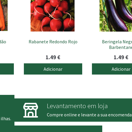
dão
Rabanete Redondo Rojo
Beringela Negr
Barbentan
1.49
€
1.49
€
Adicionar
Adicionar
Levantamento em loja
Compre online e levante a sua encomenda
ilhas.