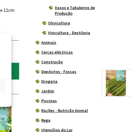
Vasos e Tabuleiros de
 de 11cm
Produção
Olivicultura
Vinicultura - Destilaria
Animais
Cercas eléctricas
Construção
Depósitos - Fossas
Drogaria
Jardim
Piscinas
Rações - Nutrição Animal
Rega
Utensílios do Lar