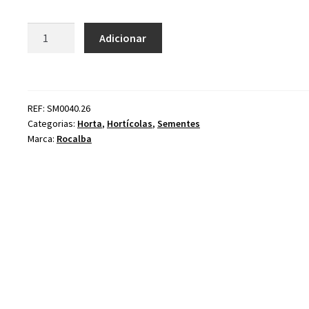
Quantidade
Adicionar
de
Ervilha
Rondo
REF: SM0040.26
Categorias:
Horta
,
Hortícolas
,
Sementes
Marca:
Rocalba