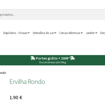
Depósitos – Fossas
Utensílios do Lar
Cercas eléctricas
Jardim
Dec
Portes grátis + 200€
*
Encomendas até 30kg
Rondo
Ervilha Rondo
1.90
€