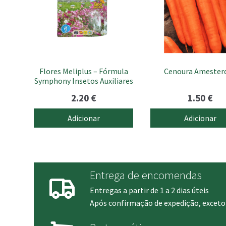
Flores Meliplus – Fórmula
Cenoura Amester
Symphony Insetos Auxiliares
2.20
€
1.50
€
Adicionar
Adicionar
Entrega de encomendas
Entregas a partir de 1 a 2 dias úteis
Após confirmação de expedição, exceto 