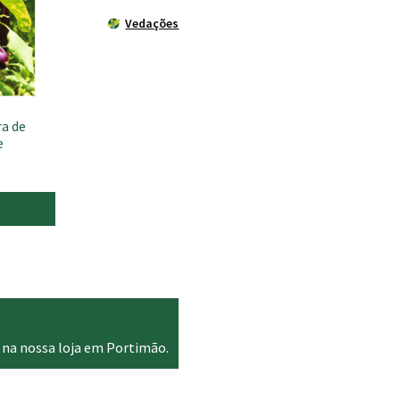
Vedações
a de
e
 na nossa loja em Portimão.