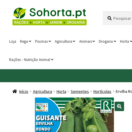
Ir
Saltar
Pesquisar
Pesquisa
para
para
por:
a
o
navegação
conteúdo
Loja
Rega
Piscinas
Agricultura
Animais
Drogaria
Horta
Rações – Nutrição Animal
Início
Agricultura
Horta
Sementes
Hortícolas
Ervilha 