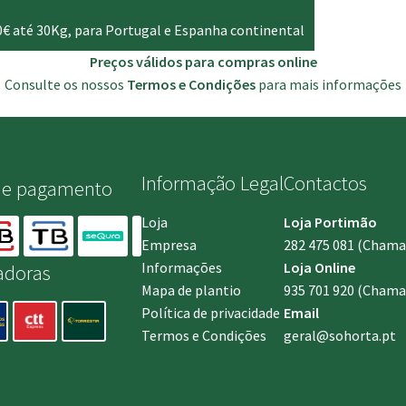
0€ até 30Kg, para Portugal e Espanha continental
Preços válidos para compras online
Consulte os nossos
Termos e Condições
para mais informações
Informação Legal
Contactos
de pagamento
Loja
Loja Portimão
Empresa
282 475 081
(Chamada
Informações
Loja Online
adoras
Mapa de plantio
935 701 920
(Chamad
Política de privacidade
Email
Termos e Condições
geral@sohorta.pt