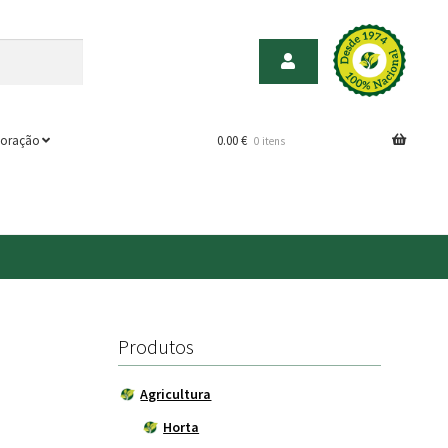
oração
0.00
€
0 itens
Produtos
Agricultura
Horta