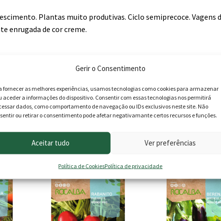
crescimento. Plantas muito produtivas. Ciclo semiprecoce. Vagens
te enrugada de cor creme.
Gerir o Consentimento
a fornecer as melhores experiências, usamos tecnologias como cookies para armazenar
u aceder a informações do dispositivo. Consentir com essas tecnologias nos permitirá
cessar dados, como comportamento de navegação ou IDs exclusivos neste site. Não
sentir ou retirar o consentimento pode afetar negativamante certos recursos e funções.
Aceitar tudo
Ver preferências
roduto podem deixar opinião.
Política de Cookies
Política de privacidade