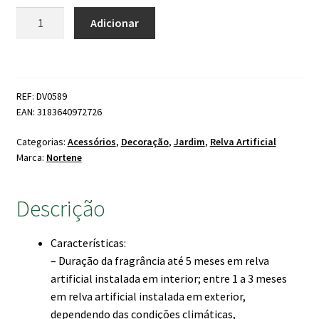
Quantidade
Adicionar
de
Fragância
de
Relva
REF: DV0589
Recém
EAN: 3183640972726
Cortada
750ml
Categorias:
Acessórios
,
Decoração
,
Jardim
,
Relva Artificial
Marca:
Nortene
Descrição
Características:
– Duração da fragrância até 5 meses em relva
artificial instalada em interior; entre 1 a 3 meses
em relva artificial instalada em exterior,
dependendo das condições climáticas,