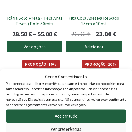
may
be
Ráfia Solo Preta ( Tela Anti
Fita Cola Adesiva Relvado
chosen
Ervas ) Rolo 50mts
15cm x 10mt
on
Price
O
O
28.50
€
–
55.00
€
26.90
€
23.00
€
the
range:
preço
preço
product
Ver opções
Adicionar
page
28.50 €
original
atual
This
through
era:
é:
PROMOÇÃO -10%
PROMOÇÃO -10%
product
55.00 €
26.90 €.
23.00 
has
Gerir o Consentimento
multiple
Para fornecer as melhores experiências, usamos tecnologias como cookies para
armazenar e/ou aceder a informações do dispositivo. Consentir com essas
variants.
tecnologias nos permitirá processar dados, como comportamento de
The
navegação ou IDs exclusivos neste site. Não consentir ou retirar o consentimento
options
pode afetar negativamante certos recursos e funções.
may
Aceitar tudo
be
Tela p/ Cola para Relva
Cola p/ Tela Para Relva
chosen
Sintética
Sintética Com Endurecedor
Ver preferências