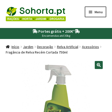
Ir
Saltar
Menu
para
para
a
o
Maximi
Agricultura
navegação
conteúdo
Portes grátis + 200€
*
submen
Encomendas até 30kg
Maximi
Animais
submen
Início
Jardim
Decoração
Relva Artificial
Acessórios
Fragância de Relva Recém Cortada 750ml
Maximi
Drogaria
submen
Maximi
Depósitos – Fossas
submen
Maximi
Jardim
submen
Maximi
Piscinas
submen
Maximi
Rega