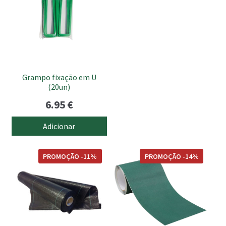
Grampo fixação em U
(20un)
6.95
€
Adicionar
This
PROMOÇÃO -11%
PROMOÇÃO -14%
product
has
multiple
variants.
The
options