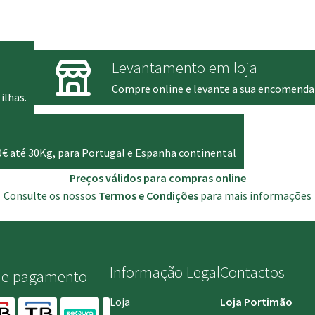
through
era:
13.95 €
29.90
Levantamento em loja
Compre online e levante a sua encomenda
ilhas.
0€ até 30Kg, para Portugal e Espanha continental
Preços válidos para compras online
Consulte os nossos
Termos e Condições
para mais informações
Informação Legal
Contactos
de pagamento
Loja
Loja Portimão