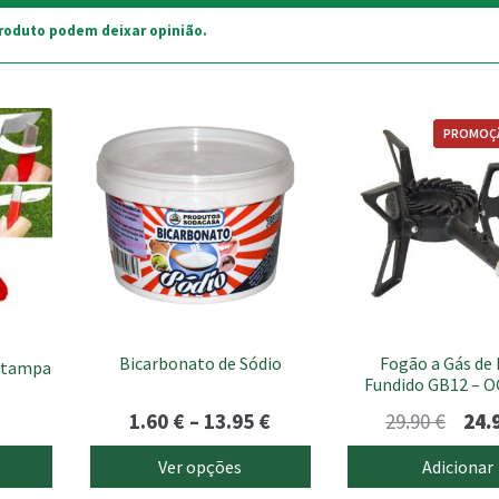
roduto podem deixar opinião.
This
PROMOÇ
product
has
multiple
variants.
The
options
may
be
chosen
Bicarbonato de Sódio
Fogão a Gás de 
on
c/tampa
Fundido GB12 – 
the
product
Price
O
1.60
€
–
13.95
€
29.90
€
24.
page
range:
preç
Ver opções
Adicionar
1.60 €
origi