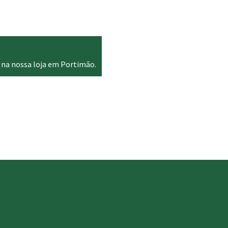
é:
 €.
24.90 €.
 na nossa loja em Portimão.