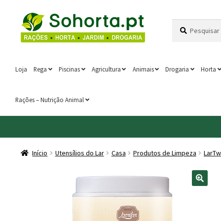
Ir
Saltar
Pesquisar
Pesquisa
para
para
por:
a
o
navegação
conteúdo
Loja
Rega
Piscinas
Agricultura
Animais
Drogaria
Horta
Rações – Nutrição Animal
Início
Utensílios do Lar
Casa
Produtos de Limpeza
LarTw