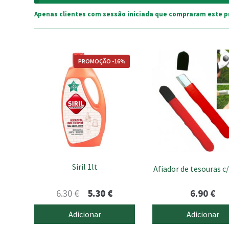
Apenas clientes com sessão iniciada que compraram este p
PROMOÇÃO -16%
Siril 1lt
Afiador de tesouras 
O
O
6.30
€
5.30
€
6.90
€
preço
preço
Adicionar
Adicionar
original
atual