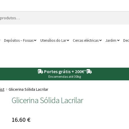
Depósitos – Fossas
Utensílios do Lar
Cercas eléctricas
Jardim
Dec
Portes grátis + 200€
*
Encomendas até 30kg
ist
Glicerina Sólida Lacrilar
Glicerina Sólida Lacrilar
16.60
€