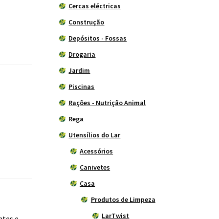
Cercas eléctricas
Construção
Depósitos - Fossas
Drogaria
Jardim
Piscinas
Rações - Nutrição Animal
Rega
Utensílios do Lar
Acessórios
Canivetes
Casa
Produtos de Limpeza
LarTwist
ntes e