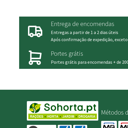
era:
é:
6.30 €.
5.30 €.
Entrega de encomendas
Entregas a partir de 1 a 2 dias úteis
Após confirmação de expedição, exceto 
Portes grátis
Portes grátis para encomendas + de 20
Métodos 