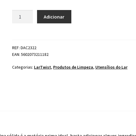
Quantidade
Adicionar
de
Glicerina
Sólida
Lacrilar
REF: DAC2322
EAN: 5602073211182
Categorias:
LarTwist
,
Produtos de Limpeza
,
Utensílios do Lar
ina sólida é a matéria prima ideal, basta adicionar alguns ingredie