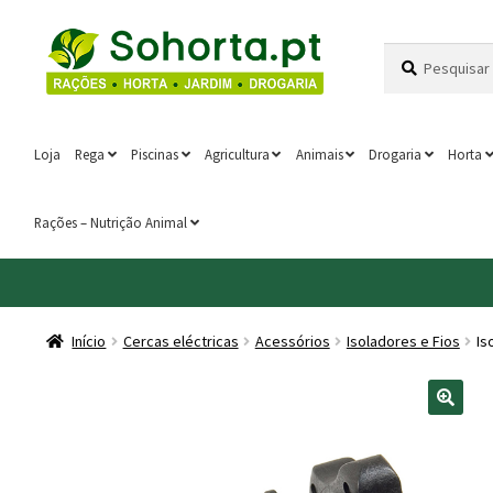
Ir
Saltar
Pesquisar
Pesquisa
para
para
por:
a
o
navegação
conteúdo
Loja
Rega
Piscinas
Agricultura
Animais
Drogaria
Horta
Rações – Nutrição Animal
Início
Cercas eléctricas
Acessórios
Isoladores e Fios
Is