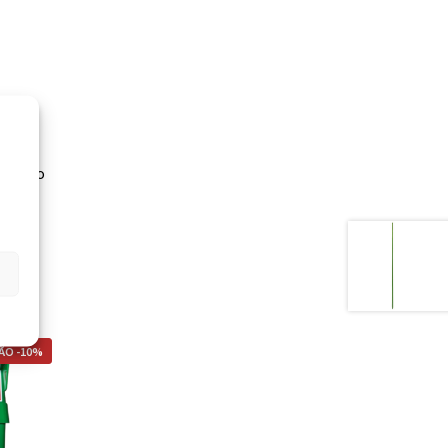
m varão
ÃO -10%