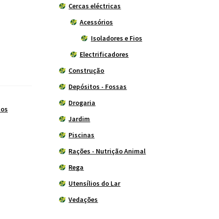
Cercas eléctricas
Acessórios
Isoladores e Fios
Electrificadores
Construção
Depósitos - Fossas
Drogaria
ios
Jardim
Piscinas
Rações - Nutrição Animal
Rega
Utensílios do Lar
Vedações