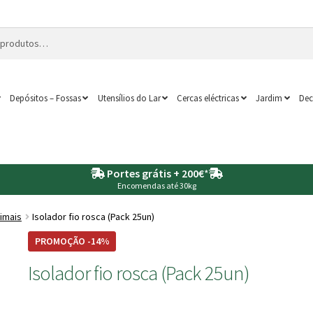
Depósitos – Fossas
Utensílios do Lar
Cercas eléctricas
Jardim
Dec
Portes grátis + 200€
*
Encomendas até 30kg
imais
Isolador fio rosca (Pack 25un)
PROMOÇÃO -14%
Isolador fio rosca (Pack 25un)