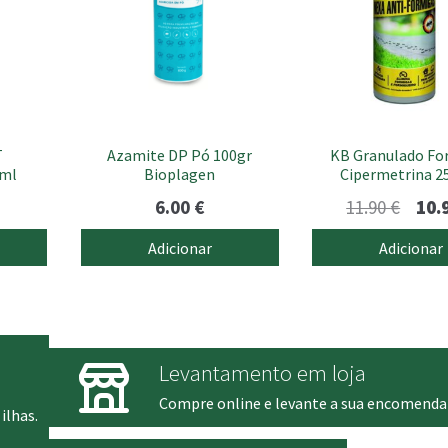
T
Azamite DP Pó 100gr
KB Granulado Fo
 ml
Bioplagen
Cipermetrina 2
O
6.00
€
11.90
€
10.
preç
Adicionar
Adicionar
origi
era:
11.90
Levantamento em loja
Compre online e levante a sua encomenda
ilhas.