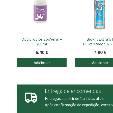
Optiprobios ZooVerm –
Biokill Extra G
200ml
Pulverizador 375
6.40
€
7.90
€
Adicionar
Adicionar
Entrega de encomendas
Entregas a partir de 1 a 2 dias úteis
Após confirmação de expedição, exceto 