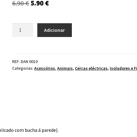
O
O
6.90
€
5.90
€
preço
preço
original
atual
Quantidade
Adicionar
de
era:
é:
Isolador
6.90 €.
5.90 €.
fio
rosca
REF: DAN 0010
(Pack
Categorias:
Acessórios
,
Animais
,
Cercas eléctricas
,
Isoladores e F
25un)
licado com bucha á parede).