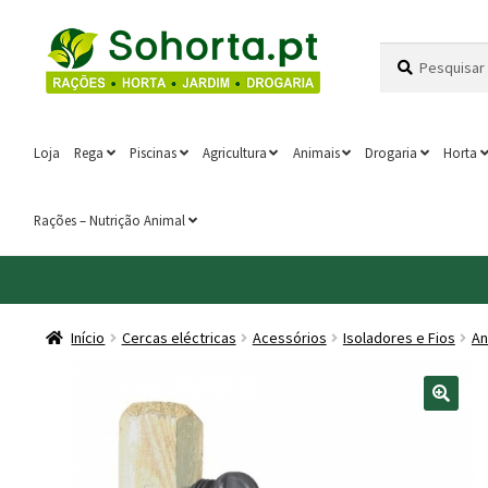
Ir
Saltar
Pesquisar
Pesquisa
para
para
por:
a
o
navegação
conteúdo
Loja
Rega
Piscinas
Agricultura
Animais
Drogaria
Horta
Rações – Nutrição Animal
Início
Cercas eléctricas
Acessórios
Isoladores e Fios
An