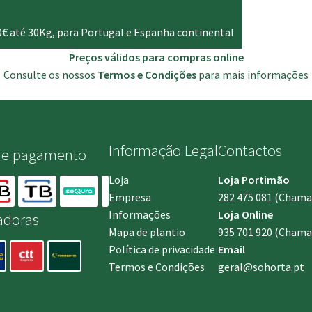
0€ até 30Kg, para Portugal e Espanha continental
Preços válidos para compras online
Consulte os nossos
Termos e Condições
para mais informações
Informação Legal
Contactos
de pagamento
Loja
Loja Portimão
Empresa
282 475 081
(Chamada
Informações
Loja Online
adoras
Mapa de plantio
935 701 920
(Chamad
Política de privacidade
Email
Termos e Condições
geral@sohorta.pt