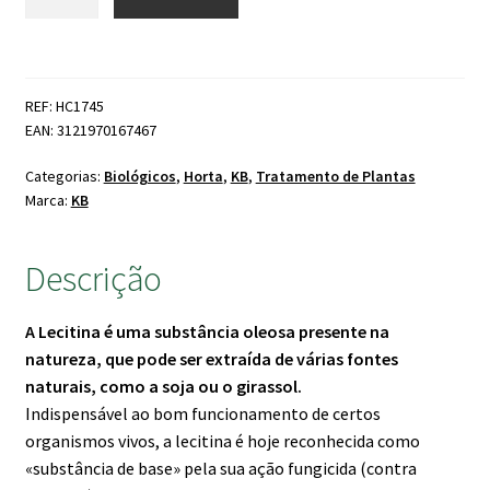
de
era:
é:
KB
12.95 €.
12.00 €.
Naturen
Lecitina
REF: HC1745
Concentrado
EAN: 3121970167467
Categorias:
Biológicos
,
Horta
,
KB
,
Tratamento de Plantas
Marca:
KB
Descrição
A Lecitina é uma substância oleosa presente na
natureza, que pode ser extraída de várias fontes
naturais, como a soja ou o girassol.
Indispensável ao bom funcionamento de certos
organismos vivos, a lecitina é hoje reconhecida como
«substância de base» pela sua ação fungicida (contra