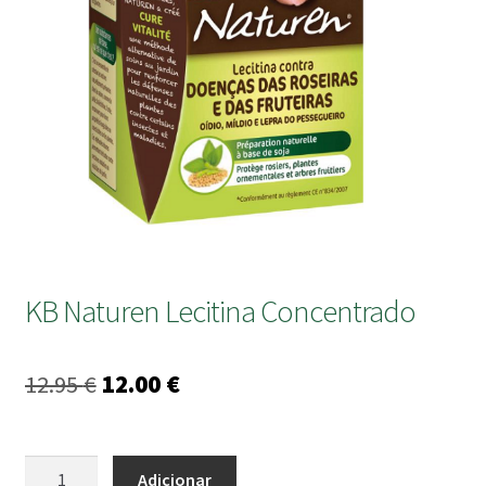
submen
KB Naturen Lecitina Concentrado
O
O
12.95
€
12.00
€
preço
preço
original
atual
Quantidade
Adicionar