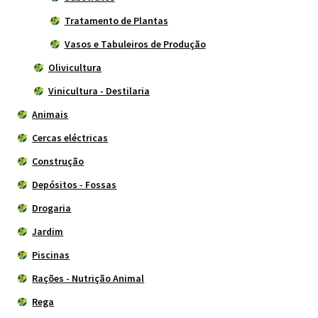
Tratamento de Plantas
Vasos e Tabuleiros de Produção
Olivicultura
Vinicultura - Destilaria
Animais
Cercas eléctricas
Construção
Depósitos - Fossas
Drogaria
Jardim
Piscinas
Rações - Nutrição Animal
Rega