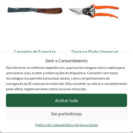
Canivete de Enxertia
Tesoura Poda Universal
Profissional Stocker ST-
Gerir o Consentimento
342 21cm
Para fornecer as melhores experiências, usamos tecnologias como cookies para
O
O
9.00
€
7.90
€
26.90
€
armazenar e/ou aceder a informações do dispositivo. Consentir com essas
tecnologias nos permitirá processar dados, como comportamento de
preço
preço
navegação ou IDs exclusivos neste site. Não consentir ou retirar o consentimento
Adicionar
Adicionar
pode afetar negativamante certos recursos e funções.
original
atual
Aceitar tudo
era:
é:
9.00 €.
7.90 €.
Produtos
Ver preferências
Política de Cookies
Política de privacidade
Agricultura