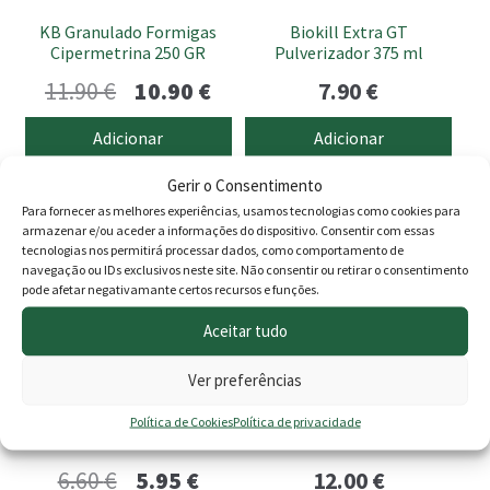
KB Granulado Formigas
Biokill Extra GT
Cipermetrina 250 GR
Pulverizador 375 ml
O
O
11.90
€
10.90
€
7.90
€
preço
preço
Adicionar
Adicionar
original
atual
Gerir o Consentimento
era:
é:
PROMOÇÃO -10%
Para fornecer as melhores experiências, usamos tecnologias como cookies para
armazenar e/ou aceder a informações do dispositivo. Consentir com essas
11.90 €.
10.90 €.
tecnologias nos permitirá processar dados, como comportamento de
navegação ou IDs exclusivos neste site. Não consentir ou retirar o consentimento
pode afetar negativamante certos recursos e funções.
Aceitar tudo
Ver preferências
Biokill Pistola 375ml
Armadilha Vespa Asiática
Política de Cookies
Política de privacidade
Massó
O
O
6.60
€
5.95
€
12.00
€