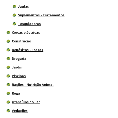
Jaulas
Suplementos - Tratamentos
Tosquiadoras
Cercas eléctricas
Construção
Depósitos - Fossas
Drogaria
Jardim
Piscinas
Rações - Nutrição Animal
Rega
Utensílios do Lar
Vedações