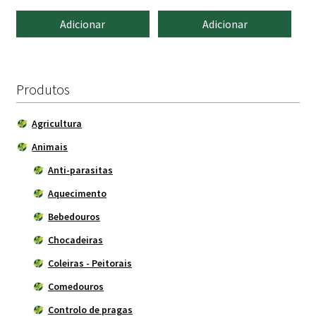
preço
preço
Adicionar
Adicionar
original
atual
era:
é:
6.60 €.
5.95 €.
Produtos
Agricultura
Animais
Anti-parasitas
Aquecimento
Bebedouros
Chocadeiras
Coleiras - Peitorais
Comedouros
Controlo de pragas