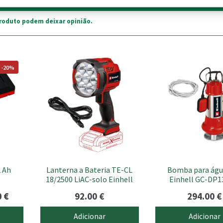
roduto podem deixar opinião.
 -20%
2 Ah
Lanterna a Bateria TE-CL
Bomba para águ
18/2500 LiAC-solo Einhell
Einhell GC-DP1
O
0
€
92.00
€
294.00
€
preço
Adicionar
Adicionar