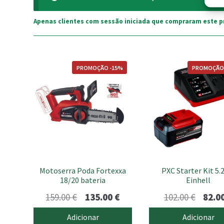
Apenas clientes com sessão iniciada que compraram este p
PROMOÇÃO -15%
PROMOÇÃO
Motoserra Poda Fortexxa
PXC Starter Kit 5.
18/20 bateria
Einhell
O
O
O
159.00
€
135.00
€
102.00
€
82.0
preço
preço
preço
Adicionar
Adicionar