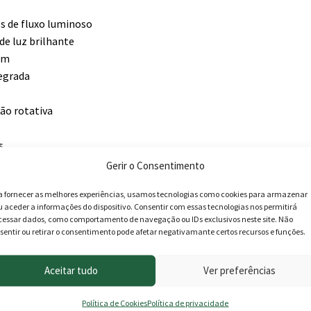
s de fluxo luminoso
de luz brilhante
0 m
tegrada
ção rotativa
s
a escala até 270°
Gerir o Consentimento
a fornecer as melhores experiências, usamos tecnologias como cookies para armazenar
 em separado)
u aceder a informações do dispositivo. Consentir com essas tecnologias nos permitirá
cessar dados, como comportamento de navegação ou IDs exclusivos neste site. Não
sentir ou retirar o consentimento pode afetar negativamante certos recursos e funções.
Aceitar tudo
Ver preferências
Política de Cookies
Política de privacidade