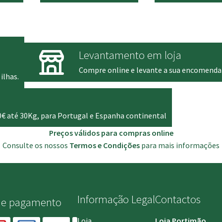
al
atual
é:
 €.
82.00 €.
Levantamento em loja
Compre online e levante a sua encomenda
ilhas.
0€ até 30Kg, para Portugal e Espanha continental
Preços válidos para compras online
Consulte os nossos
Termos e Condições
para mais informações
Informação Legal
Contactos
de pagamento
Loja
Loja Portimão