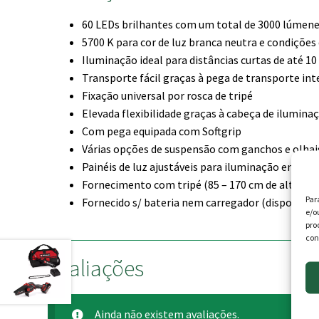
60 LEDs brilhantes com um total de 3000 lúmene
5700 K para cor de luz branca neutra e condições 
Iluminação ideal para distâncias curtas de até 1
Transporte fácil graças à pega de transporte in
Fixação universal por rosca de tripé
Elevada flexibilidade graças à cabeça de ilumina
Com pega equipada com Softgrip
Várias opções de suspensão com ganchos e olhai
Painéis de luz ajustáveis para iluminação em larg
Fornecimento com tripé (85 – 170 cm de altura)
Par
Fornecido s/ bateria nem carregador (disponível
e/o
pro
con
Avaliações
Ainda não existem avaliações.