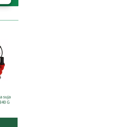
a suja
340 G