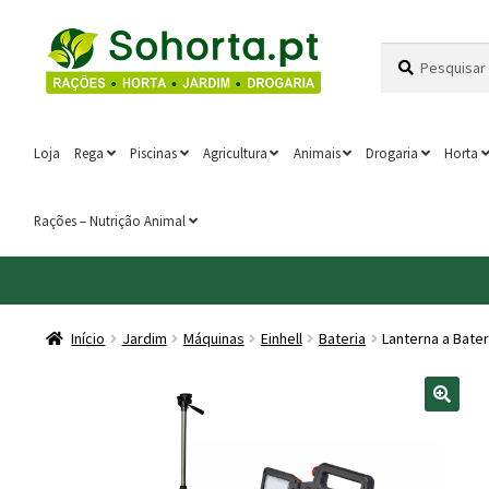
Ir
Saltar
Pesquisar
Pesquisa
para
para
por:
a
o
navegação
conteúdo
Loja
Rega
Piscinas
Agricultura
Animais
Drogaria
Horta
Rações – Nutrição Animal
Início
Jardim
Máquinas
Einhell
Bateria
Lanterna a Bater