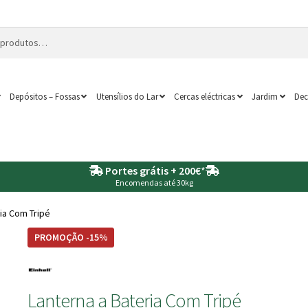
Depósitos – Fossas
Utensílios do Lar
Cercas eléctricas
Jardim
Dec
Portes grátis + 200€
*
Encomendas até 30kg
ia Com Tripé
PROMOÇÃO -15%
Lanterna a Bateria Com Tripé