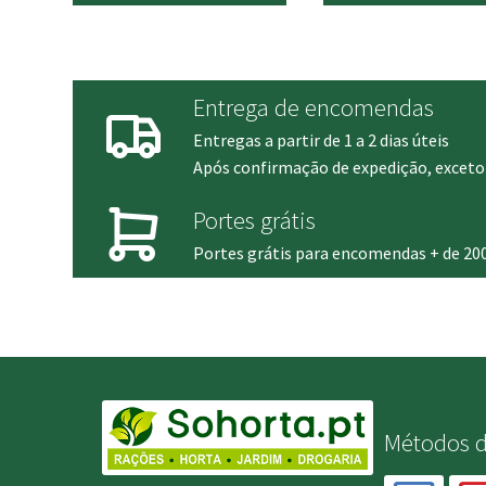
original
atual
origin
era:
é:
era:
159.00 €.
135.00 €.
102.00
Entrega de encomendas
Entregas a partir de 1 a 2 dias úteis
Após confirmação de expedição, exceto 
Portes grátis
Portes grátis para encomendas + de 20
Métodos 