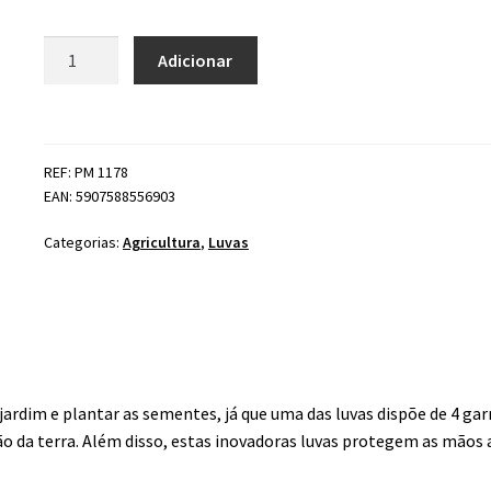
Quantidade
Adicionar
de
Luvas
jardim
c/
REF: PM 1178
Garras
EAN: 5907588556903
Categorias:
Agricultura
,
Luvas
jardim e plantar as sementes, já que uma das luvas dispõe de 4 gar
ão da terra. Além disso, estas inovadoras luvas protegem as mãos 