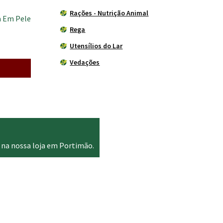
Rações - Nutrição Animal
a Em Pele
Rega
Utensílios do Lar
Vedações
 na nossa loja em Portimão.