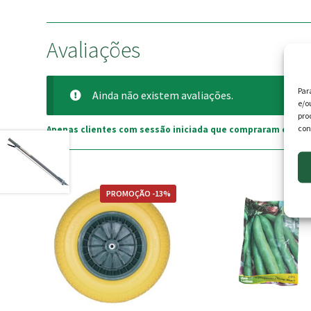
Avaliações
Par
Ainda não existem avaliações.
e/o
pro
con
Apenas clientes com sessão iniciada que compraram este p
PROMOÇÃO -13%