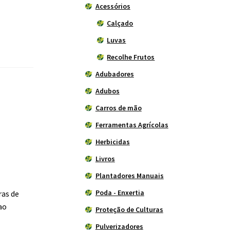
Acessórios
Calçado
Luvas
Recolhe Frutos
Adubadores
Adubos
Carros de mão
Ferramentas Agrícolas
Herbicidas
Livros
Plantadores Manuais
Poda - Enxertia
ras de
ao
Proteção de Culturas
Pulverizadores