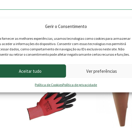
Gerir o Consentimento
a fornecer as melhores experiências, usamos tecnologias como cookies para armazenar
u aceder a informações do dispositivo. Consentir com essas tecnologias nos permitirá
cessar dados, como comportamento de navegação ou IDs exclusivos neste site. Não
sentir ou retirar o consentimento pode afetar negativamante certos recursos e funções.
roduto podem deixar opinião.
Aceitar tudo
Ver preferências
This
product
Política de Cookies
Política de privacidade
has
multiple
variants.
The
options
may
be