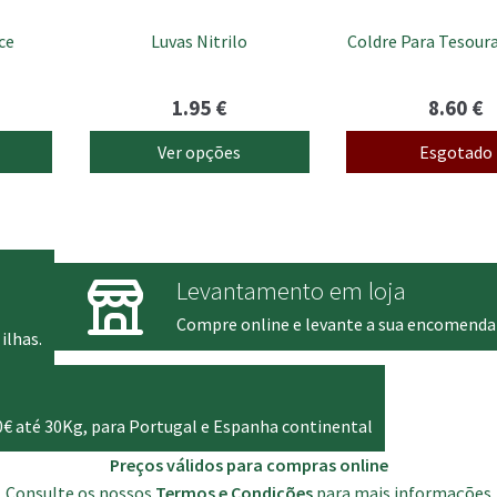
chosen
ce
Luvas Nitrilo
Coldre Para Tesour
on
the
product
1.95
€
8.60
€
page
Ver opções
Esgotado
Levantamento em loja
Compre online e levante a sua encomenda
ilhas.
0€ até 30Kg, para Portugal e Espanha continental
Preços válidos para compras online
Consulte os nossos
Termos e Condições
para mais informações