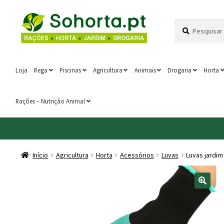
Ir
Saltar
Pesquisar
Pesquisa
para
para
por:
a
o
navegação
conteúdo
Loja
Rega
Piscinas
Agricultura
Animais
Drogaria
Horta
Rações – Nutrição Animal
Início
Agricultura
Horta
Acessórios
Luvas
Luvas jardim