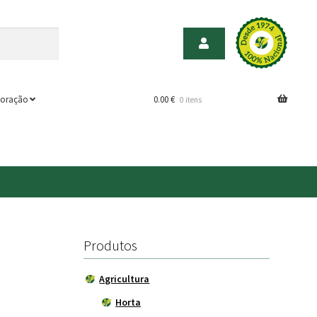
oração
0.00
€
0 itens
Produtos
Agricultura
Horta