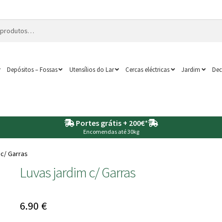
Depósitos – Fossas
Utensílios do Lar
Cercas eléctricas
Jardim
Dec
Portes grátis + 200€
*
Encomendas até 30kg
 c/ Garras
Luvas jardim c/ Garras
6.90
€