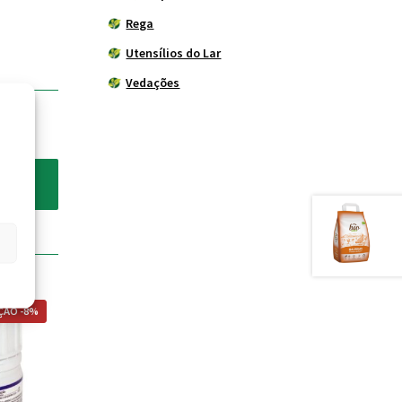
Rega
Utensílios do Lar
Vedações
ÃO -8%