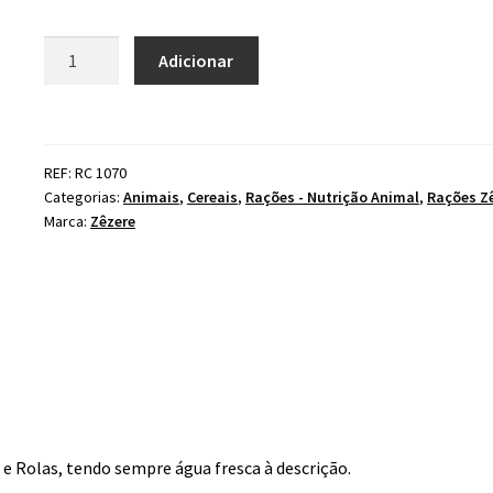
Quantidade
Adicionar
de
Mistura
Pintos
e
REF: RC 1070
Rolas
Categorias:
Animais
,
Cereais
,
Rações - Nutrição Animal
,
Rações Z
Zêzere
Marca:
Zêzere
5kg
 Rolas, tendo sempre água fresca à descrição.