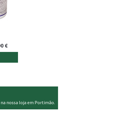
Price
90
€
range:
s
9.95 €
through
45.90 €
 na nossa loja em Portimão.