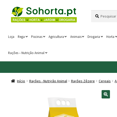
Ir
Saltar
Pesquisar
Pesquisa
para
para
por:
a
o
navegação
conteúdo
Loja
Rega
Piscinas
Agricultura
Animais
Drogaria
Horta
Rações – Nutrição Animal
Início
Rações - Nutrição Animal
Rações Zêzere
Cereais
A