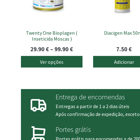
options
may
be
chosen
Twenty One Bioplagen (
Diacigen Max 50
on
Inseticida Moscas )
the
product
Price
29.90
€
–
99.90
€
7.50
€
page
range:
Ver opções
Adicionar
29.90 €
through
99.90 €
Entrega de encomendas
Entregas a partir de 1 a 2 dias úteis
Após confirmação de expedição, exceto 
Portes grátis
Portes grátis para encomendas + de 20