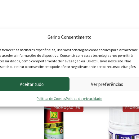
Gerir o Consentimento
a fornecer as melhores experiências, usamos tecnologias como cookies para armazenar
u aceder a informações do dispositivo. Consentir com essas tecnologias nos permitirá
cessar dados, como comportamento de navegação ou IDs exclusivos neste site. Não
sentir ou retirar o consentimento pode afetar negativamante certos recursos e funções.
roduto podem deixar opinião.
Aceitar tudo
Ver preferências
Política de Cookies
Política de privacidade
This
PROMOÇÃO -8%
PROMOÇ
product
has
multiple
variants.
The