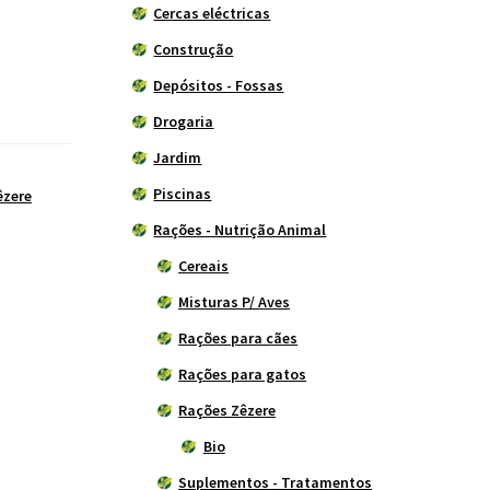
Cercas eléctricas
Construção
Depósitos - Fossas
Drogaria
Jardim
Piscinas
êzere
Rações - Nutrição Animal
Cereais
Misturas P/ Aves
Rações para cães
Rações para gatos
Rações Zêzere
Bio
Suplementos - Tratamentos