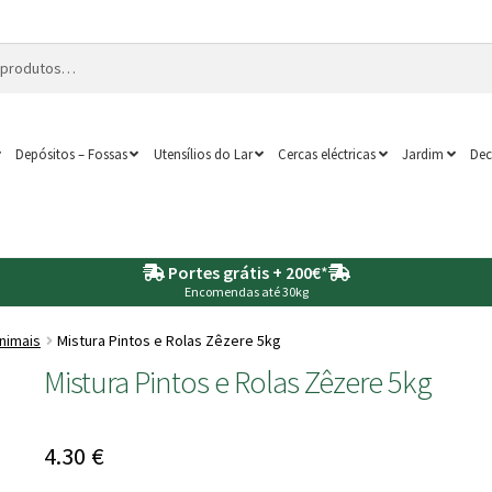
Depósitos – Fossas
Utensílios do Lar
Cercas eléctricas
Jardim
Dec
Portes grátis + 200€
*
Encomendas até 30kg
nimais
Mistura Pintos e Rolas Zêzere 5kg
Mistura Pintos e Rolas Zêzere 5kg
4.30
€