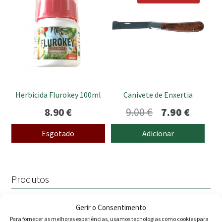
Herbicida Flurokey 100ml
Canivete de Enxertia
O
O
8.90
€
9.00
€
7.90
€
preço
preço
Esgotado
Adicionar
original
atual
era:
é:
9.00 €.
7.90 €.
Produtos
Agricultura
Gerir o Consentimento
Para fornecer as melhores experiências, usamos tecnologias como cookies para
Horta