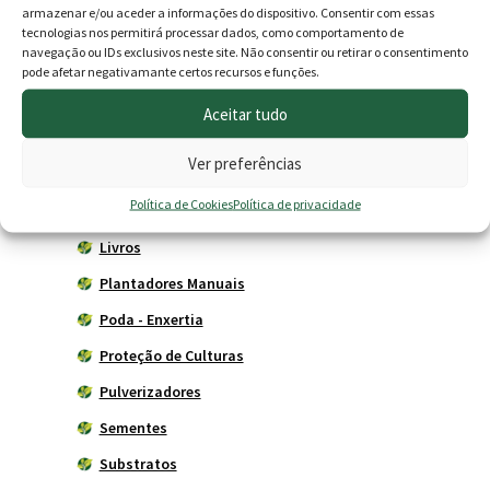
armazenar e/ou aceder a informações do dispositivo. Consentir com essas
Acessórios
tecnologias nos permitirá processar dados, como comportamento de
navegação ou IDs exclusivos neste site. Não consentir ou retirar o consentimento
Adubadores
pode afetar negativamante certos recursos e funções.
Adubos
Aceitar tudo
Carros de mão
Ver preferências
Ferramentas Agrícolas
Política de Cookies
Política de privacidade
Herbicidas
Livros
Plantadores Manuais
Poda - Enxertia
Proteção de Culturas
Pulverizadores
Sementes
Substratos