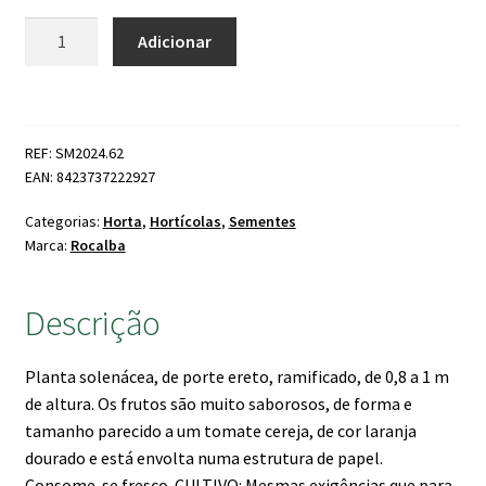
Quantidade
Adicionar
de
Fisális
REF: SM2024.62
EAN: 8423737222927
Categorias:
Horta
,
Hortícolas
,
Sementes
Marca:
Rocalba
Descrição
Planta solenácea, de porte ereto, ramificado, de 0,8 a 1 m
de altura. Os frutos são muito saborosos, de forma e
tamanho parecido a um tomate cereja, de cor laranja
dourado e está envolta numa estrutura de papel.
Consome-se fresco. CULTIVO: Mesmas exigências que para