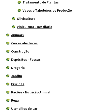
Tratamento de Plantas
Vasos e Tabuleiros de Produção
Olivicultura
Vinicultura - Destilaria
Animais
Cercas eléctricas
Construção
Depósitos - Fossas
Drogaria
Jardim
Piscinas
Rações - Nutrição Animal
Rega
Utensílios do Lar