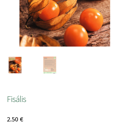
submen
Fisális
2.50
€