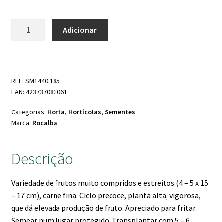
Quantidade
Adicionar
de
Pimento
Doce
Italiano
REF: SM1440.185
EAN: 423737083061
Categorias:
Horta
,
Hortícolas
,
Sementes
Marca:
Rocalba
Descrição
Variedade de frutos muito compridos e estreitos (4 – 5 x 15
– 17 cm), carne fina. Ciclo precoce, planta alta, vigorosa,
que dá elevada produção de fruto. Apreciado para fritar.
Semear num lugar protegido. Transplantar com 5 – 6