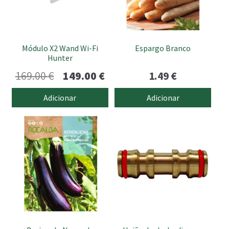
Módulo X2 Wand Wi-Fi
Espargo Branco
Hunter
O
O
169.00
€
149.00
€
1.49
€
preço
preço
Adicionar
Adicionar
original
atual
era:
é:
169.00 €.
149.00 €.