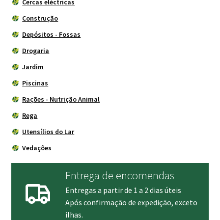
Cercas eléctricas
Construção
Depósitos - Fossas
Drogaria
Jardim
Piscinas
Rações - Nutrição Animal
Rega
Utensílios do Lar
Vedações
Entrega de encomendas
Entregas a partir de 1 a 2 dias úteis
Após confirmação de expedição, exceto
ilhas.