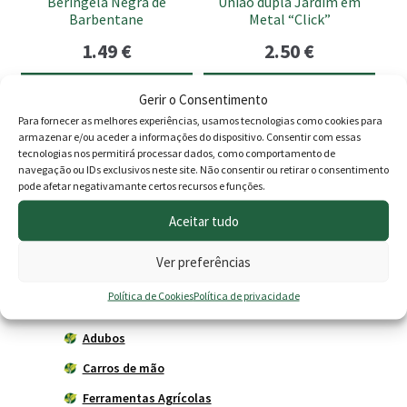
Beringela Negra de
União dupla Jardim em
Barbentane
Metal “Click”
1.49
€
2.50
€
Adicionar
Adicionar
Gerir o Consentimento
Para fornecer as melhores experiências, usamos tecnologias como cookies para
armazenar e/ou aceder a informações do dispositivo. Consentir com essas
tecnologias nos permitirá processar dados, como comportamento de
navegação ou IDs exclusivos neste site. Não consentir ou retirar o consentimento
Produtos
pode afetar negativamante certos recursos e funções.
Agricultura
Aceitar tudo
Horta
Ver preferências
Acessórios
Política de Cookies
Política de privacidade
Adubadores
Adubos
Carros de mão
Ferramentas Agrícolas