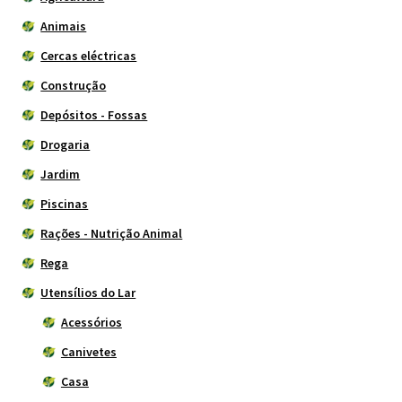
Animais
Cercas eléctricas
Construção
Depósitos - Fossas
Drogaria
Jardim
Piscinas
Rações - Nutrição Animal
Rega
Utensílios do Lar
Acessórios
Canivetes
Casa