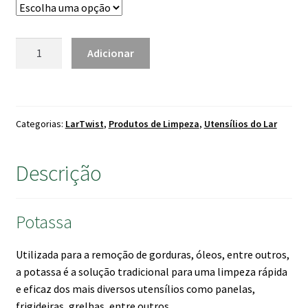
through
9.95 €
Quantidade
Adicionar
de
Potassa
LarTwist
Categorias:
LarTwist
,
Produtos de Limpeza
,
Utensílios do Lar
Descrição
Potassa
Utilizada para a remoção de gorduras, óleos, entre outros,
a potassa é a solução tradicional para uma limpeza rápida
e eficaz dos mais diversos utensílios como panelas,
frigideiras, grelhas, entre outros.