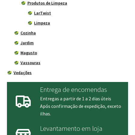
Produtos de Limpeza
LarTwist
Limpeza
Cozinha
Jardim
Magusto
Vassouras
Vedações
Entrega de encomendas
Entregas a partir de 1 a 2 dias úteis
Após confirmação de expedição, exceto
ilhas.
Levantamento em loja