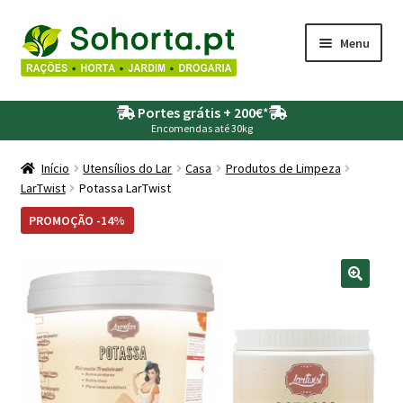
Ir
Saltar
Menu
para
para
a
o
Maximi
Agricultura
navegação
conteúdo
Portes grátis + 200€
*
submen
Encomendas até 30kg
Maximi
Animais
submen
Início
Utensílios do Lar
Casa
Produtos de Limpeza
LarTwist
Potassa LarTwist
Maximi
Drogaria
submen
PROMOÇÃO -14%
Maximi
Depósitos – Fossas
submen
Maximi
Jardim
submen
Maximi
Piscinas
submen
Maximi
Rega