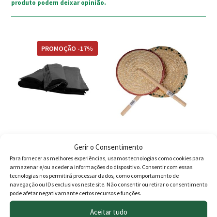
produto podem deixar opinião.
PROMOÇÃO -17%
Saco Preto Lixo PEBD
Abano para Fogareiro
Gerir o Consentimento
900x1300x0.08 (Emb 10kg)
Para fornecer as melhores experiências, usamos tecnologias como cookies para
armazenar e/ou aceder a informações do dispositivo. Consentir com essas
O
O
24.00
€
19.95
€
2.20
€
tecnologias nos permitirá processar dados, como comportamento de
navegação ou IDs exclusivos neste site. Não consentir ou retirar o consentimento
preço
preço
Adicionar
Adicionar
pode afetar negativamante certos recursos e funções.
original
atual
Aceitar tudo
This
This