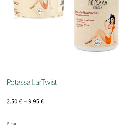
submen
Potassa LarTwist
Price
2.50
€
–
9.95
€
range:
2.50 €
Peso