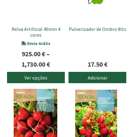
The
options
may
be
Relva Artificial 40mm 4
Pulverizador de Ombro 8lts
chosen
cores
on
Envio Grátis
the
925.00
€
–
product
Price
page
1,730.00
€
17.50
€
range:
Ver opções
Adicionar
925.00 €
through
1,730.00 €