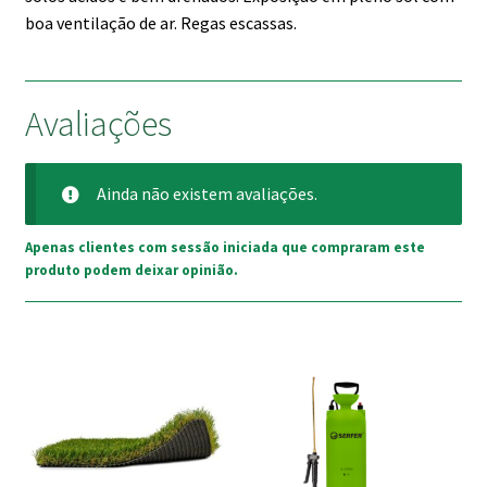
boa ventilação de ar. Regas escassas.
Avaliações
Ainda não existem avaliações.
Apenas clientes com sessão iniciada que compraram este
produto podem deixar opinião.
This
product
has
multiple
variants.