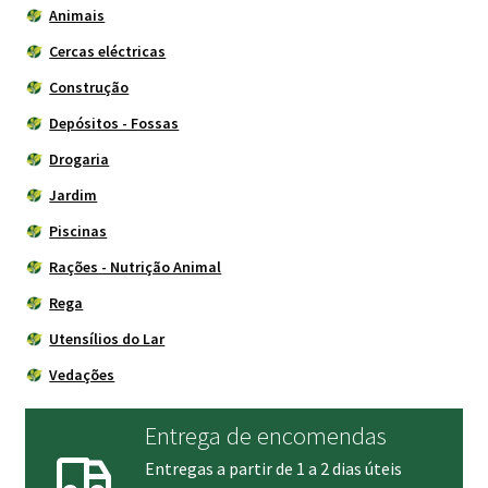
Animais
Cercas eléctricas
Construção
Depósitos - Fossas
Drogaria
Jardim
Piscinas
Rações - Nutrição Animal
Rega
Utensílios do Lar
Vedações
Entrega de encomendas
Entregas a partir de 1 a 2 dias úteis