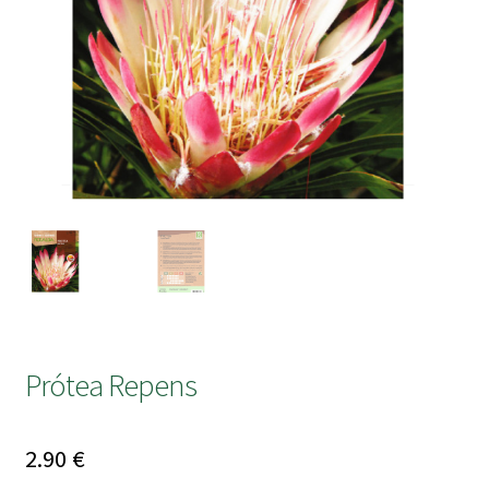
submen
Prótea Repens
2.90
€