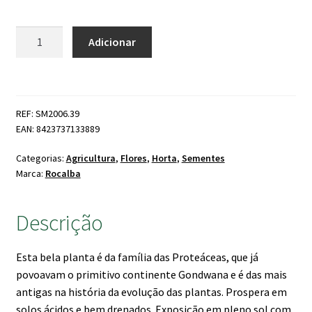
Quantidade
Adicionar
de
Prótea
Repens
REF: SM2006.39
EAN: 8423737133889
Categorias:
Agricultura
,
Flores
,
Horta
,
Sementes
Marca:
Rocalba
Descrição
Esta bela planta é da família das Proteáceas, que já
povoavam o primitivo continente Gondwana e é das mais
antigas na história da evolução das plantas. Prospera em
solos ácidos e bem drenados. Exposição em pleno sol com