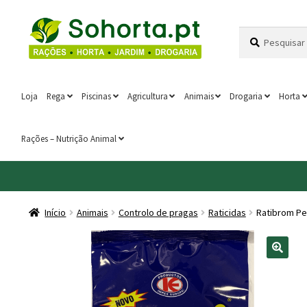
Ir
Saltar
Pesquisar
Pesquisa
para
para
por:
a
o
navegação
conteúdo
Loja
Rega
Piscinas
Agricultura
Animais
Drogaria
Horta
Rações – Nutrição Animal
Início
Animais
Controlo de pragas
Raticidas
Ratibrom Pe