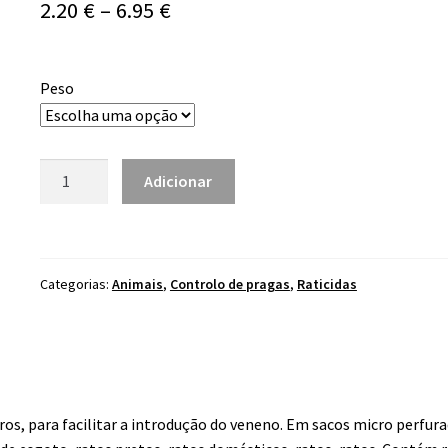
Price
2.20
€
–
6.95
€
range:
2.20 €
Peso
through
6.95 €
Quantidade
Adicionar
de
Ratibrom
Pellet
Categorias:
Animais
,
Controlo de pragas
,
Raticidas
ros, para facilitar a introdução do veneno. Em sacos micro perfura