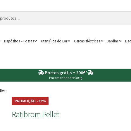
Depósitos – Fossas
Utensílios do Lar
Cercas eléctricas
Jardim
Dec
Portes grátis + 200€
*
Encomendas até 30kg
llet
PROMOÇÃO -22%
Ratibrom Pellet