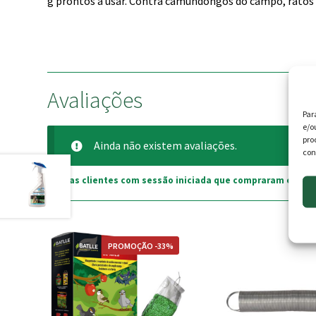
g prontos a usar. Contra camundongos do campo, ratos d
Avaliações
Par
e/o
pro
Ainda não existem avaliações.
con
Apenas clientes com sessão iniciada que compraram este p
PROMOÇÃO -33%