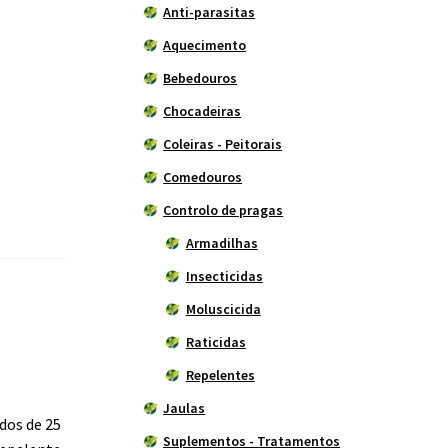
Anti-parasitas
Aquecimento
Bebedouros
Chocadeiras
Coleiras - Peitorais
Comedouros
Controlo de pragas
Armadilhas
Insecticidas
Moluscicida
Raticidas
Repelentes
Jaulas
dos de 25
Suplementos - Tratamentos