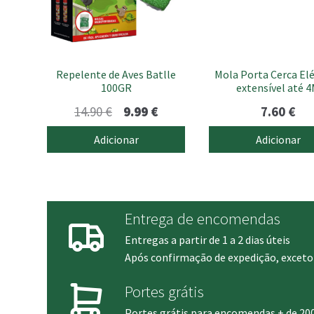
Repelente de Aves Batlle
Mola Porta Cerca Elé
100GR
extensível até 
O
O
14.90
€
9.99
€
7.60
€
preço
preço
Adicionar
Adicionar
original
atual
era:
é:
14.90 €.
9.99 €.
Entrega de encomendas
Entregas a partir de 1 a 2 dias úteis
Após confirmação de expedição, exceto 
Portes grátis
Portes grátis para encomendas + de 20