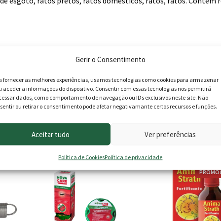
e esgoto, ratos pretos, ratos domésticos, ratos, ratos. Contém 
Gerir o Consentimento
a fornecer as melhores experiências, usamos tecnologias como cookies para armazenar
u aceder a informações do dispositivo. Consentir com essas tecnologias nos permitirá
cessar dados, como comportamento de navegação ou IDs exclusivos neste site. Não
sentir ou retirar o consentimento pode afetar negativamante certos recursos e funções.
roduto podem deixar opinião.
Aceitar tudo
Ver preferências
Política de Cookies
Política de privacidade
This
PROMOÇ
product
has
multiple
variants.
The