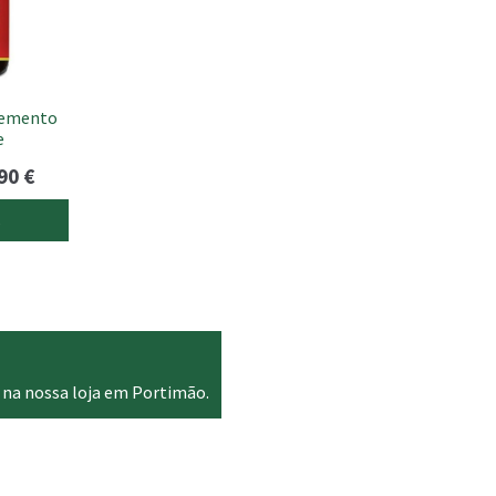
lemento
e
Price
.90
€
range:
s
17.95 €
through
59.90 €
 na nossa loja em Portimão.