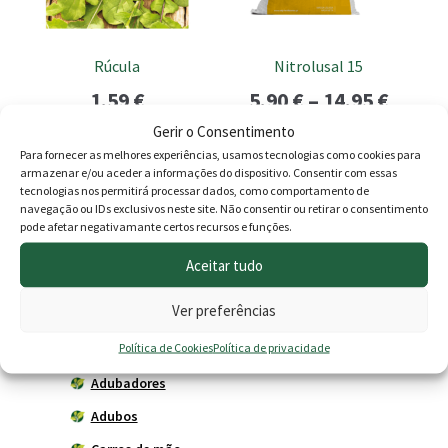
options
may
be
Rúcula
Nitrolusal 15
chosen
Price
1.59
€
5.90
€
–
14.95
€
on
the
range
Gerir o Consentimento
Adicionar
Ver opções
product
Para fornecer as melhores experiências, usamos tecnologias como cookies para
5.90 €
armazenar e/ou aceder a informações do dispositivo. Consentir com essas
page
tecnologias nos permitirá processar dados, como comportamento de
throu
navegação ou IDs exclusivos neste site. Não consentir ou retirar o consentimento
pode afetar negativamante certos recursos e funções.
14.95 
Produtos
Aceitar tudo
Agricultura
Ver preferências
Horta
Política de Cookies
Política de privacidade
Acessórios
Adubadores
Adubos