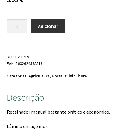
5 com base
em
classificação
Quantidade
de cliente
Adicionar
de
Retalhador
azeitona
manual
REF: DV 1719
EAN: 5602624595518
Categorias:
Agricultura
,
Horta
,
Olivicultura
Descrição
Retalhador manual bastante prático e económico.
Lâmina em aço inox.