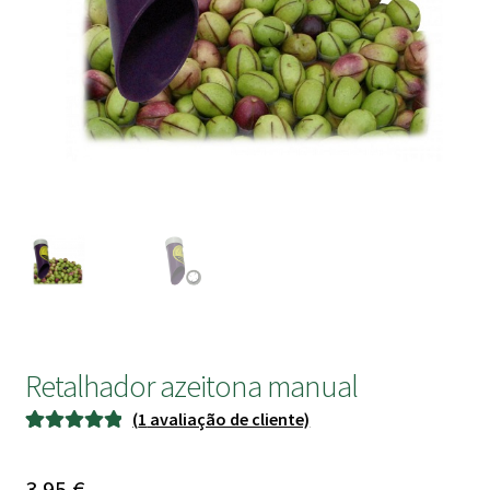
submen
Retalhador azeitona manual
(
1
avaliação de cliente)
Classificado
1
com
5.00
em
3.95
€