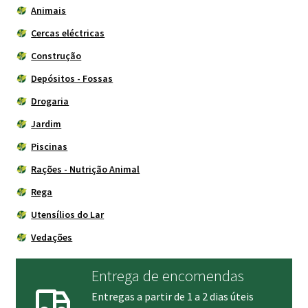
Animais
Cercas eléctricas
Construção
Depósitos - Fossas
Drogaria
Jardim
Piscinas
Rações - Nutrição Animal
Rega
Utensílios do Lar
Vedações
Entrega de encomendas
Entregas a partir de 1 a 2 dias úteis