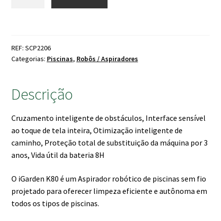
de
era:
é:
Robô
899.00 €.
799.00 €.
IGARDEN
K80
REF: SCP2206
Sem
Categorias:
Piscinas
,
Robôs / Aspiradores
Fios
Descrição
Cruzamento inteligente de obstáculos, Interface sensível
ao toque de tela inteira, Otimização inteligente de
caminho, Proteção total de substituição da máquina por 3
anos, Vida útil da bateria 8H
O iGarden K80 é um Aspirador robótico de piscinas sem fio
projetado para oferecer limpeza eficiente e autônoma em
todos os tipos de piscinas.