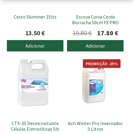
Cesto Skimmer 15lts
Escova Curva Cerda
Borracha 50cm FX PRO
O
O
13.50
€
19.80
€
17.80
€
preço
preço
Adicionar
Adicionar
original
atual
era:
é:
PROMOÇÃO -25%
19.80 €.
17.80 
CTX-35 Desincrustante
Acti Winter Pro Invernador
Células Eletrolíticas 5lt
5 Litros