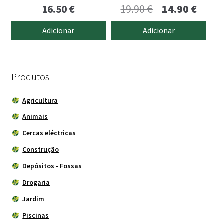
O
O
16.50
€
19.90
€
14.90
€
preço
preço
Adicionar
Adicionar
original
atual
era:
é:
19.90 €.
14.90 
Produtos
Agricultura
Animais
Cercas eléctricas
Construção
Depósitos - Fossas
Drogaria
Jardim
Piscinas