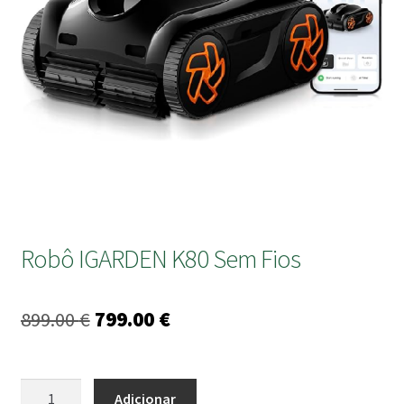
submen
Robô IGARDEN K80 Sem Fios
O
O
899.00
€
799.00
€
preço
preço
original
atual
Quantidade
Adicionar