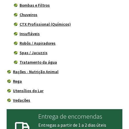
Bombas e Filtros
Chuveiros
CTX Profissional (Químicos)
Insufláveis
Robôs / Aspiradores
Spas / Jacuzzis
Tratamento da água
Rações - Nutrição Animal
Rega
Utensílios do Lar
Vedações
Entrega de encomendas
Entregas a partir de 1 a 2 dias úteis