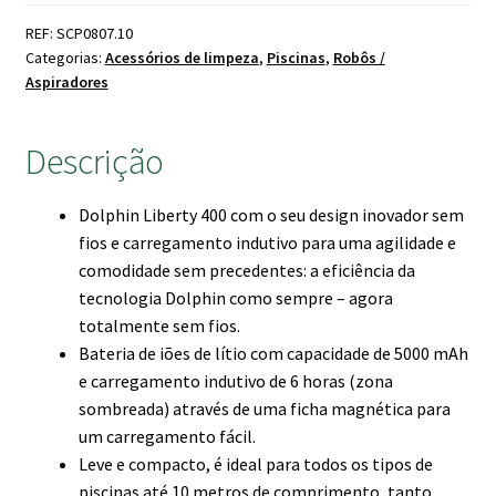
era:
é:
REF: SCP0807.10
1,387.00 €.
1,109.00 €.
Categorias:
Acessórios de limpeza
,
Piscinas
,
Robôs /
Aspiradores
Descrição
Dolphin Liberty 400 com o seu design inovador sem
fios e carregamento indutivo para uma agilidade e
comodidade sem precedentes: a eficiência da
tecnologia Dolphin como sempre – agora
totalmente sem fios.
Bateria de iões de lítio com capacidade de 5000 mAh
e carregamento indutivo de 6 horas (zona
sombreada) através de uma ficha magnética para
um carregamento fácil.
Leve e compacto, é ideal para todos os tipos de
piscinas até 10 metros de comprimento, tanto