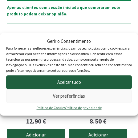
Apenas clientes com sessão iniciada que compraram este
produto podem deixar opinião.
Gerir o Consentimento
Para fornecer as melhores experiências, usamos tecnologias como cookies para
armazenar e/ou aceder a informações do dispositivo. Consentir com essas
tecnologias nos permitirá processar dados, como comportamento de
navegação ou IDs exclusivos neste site. Não consentir ou retirar o consentimento
pode afetar negativamante certos recursos e funções.
Aceitar tudo
Ver preferências
All-in One tablete 20g
CTX-37 Xtreme Floc 100GR
Política de Cookies
Política de privacidade
Balde 1kg
(5 tabletes 20gr)
12.90
€
8.50
€
Adicionar
Adicionar