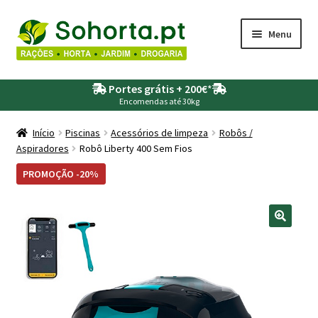
Ir
Saltar
Menu
para
para
a
o
Maximi
Agricultura
navegação
conteúdo
Portes grátis + 200€
*
submen
Encomendas até 30kg
Maximi
Animais
submen
Início
Piscinas
Acessórios de limpeza
Robôs /
Aspiradores
Robô Liberty 400 Sem Fios
Maximi
Drogaria
submen
PROMOÇÃO -20%
Maximi
Depósitos – Fossas
submen
Maximi
Jardim
submen
Maximi
Piscinas
submen
Maximi
Rega