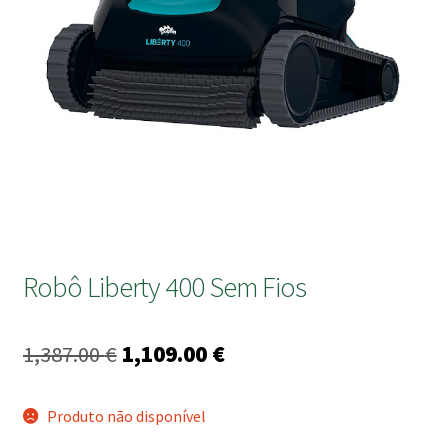
submen
Robô Liberty 400 Sem Fios
O
O
1,387.00
€
1,109.00
€
preço
preço
Produto não disponível
original
atual