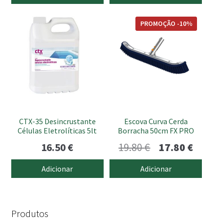
PROMOÇÃO -10%
CTX-35 Desincrustante
Escova Curva Cerda
Células Eletrolíticas 5lt
Borracha 50cm FX PRO
O
O
16.50
€
19.80
€
17.80
€
preço
preço
Adicionar
Adicionar
original
atual
era:
é:
19.80 €.
17.80 
Produtos