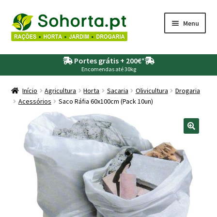
Ir
Saltar
Menu
para
para
a
o
Maximi
Agricultura
navegação
conteúdo
Portes grátis + 200€
*
submen
Encomendas até 30kg
Maximi
Animais
submen
Início
Agricultura
Horta
Sacaria
Olivicultura
Drogaria
Acessórios
Saco Ráfia 60x100cm (Pack 10un)
Maximi
Drogaria
submen
Maximi
Depósitos – Fossas
submen
Maximi
Jardim
submen
Maximi
Piscinas
submen
Maximi
Rega