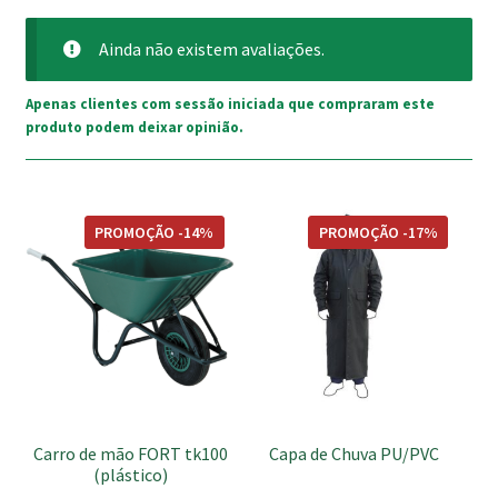
Ainda não existem avaliações.
Apenas clientes com sessão iniciada que compraram este
produto podem deixar opinião.
This
PROMOÇÃO -14%
PROMOÇÃO -17%
product
has
multiple
variants.
The
options
may
be
Carro de mão FORT tk100
Capa de Chuva PU/PVC
chosen
(plástico)
on