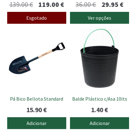
O
O
O
O
139.00
€
119.00
€
36.00
€
29.95
€
the
preço
preço
preço
preço
product
Esgotado
Ver opções
page
original
atual
original
atual
era:
é:
era:
é:
139.00 €.
119.00 €.
36.00 €.
29.95 
Pá Bico Bellota Standard
Balde Plástico c/Asa 10lts
15.90
€
1.40
€
Adicionar
Adicionar