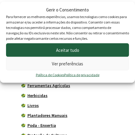
Gerir o Consentimento
Produtos
Para fornecer as melhores experiências, usamos tecnologias como cookies para
armazenar e/ou aceder a informações do dispositivo. Consentir com essas
Agricultura
tecnologias nos permitirá processar dados, como comportamento de
navegação ou IDs exclusivos neste site. Não consentir ou retirar o consentimento
Horta
pode afetar negativamante certos recursos e funções.
Acessórios
Aceitar tudo
Adubadores
Ver preferências
Adubos
Política de Cookies
Política de privacidade
Carros de mão
Ferramentas Agrícolas
Herbicidas
Livros
Plantadores Manuais
Poda - Enxertia