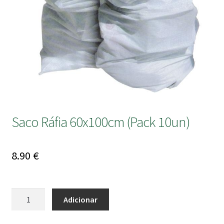
submen
Saco Ráfia 60x100cm (Pack 10un)
8.90
€
Quantidade
Adicionar
de
Saco