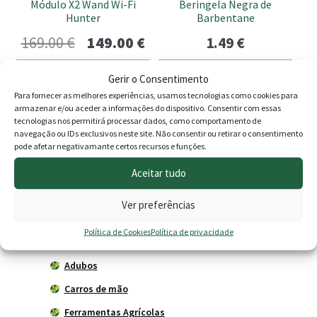
Módulo X2 Wand Wi-Fi
Beringela Negra de
Hunter
Barbentane
O
O
169.00
€
149.00
€
1.49
€
preço
preço
Adicionar
Adicionar
Gerir o Consentimento
original
atual
Para fornecer as melhores experiências, usamos tecnologias como cookies para
armazenar e/ou aceder a informações do dispositivo. Consentir com essas
era:
é:
tecnologias nos permitirá processar dados, como comportamento de
navegação ou IDs exclusivos neste site. Não consentir ou retirar o consentimento
169.00 €.
149.00 €.
Produtos
pode afetar negativamante certos recursos e funções.
Agricultura
Aceitar tudo
Horta
Ver preferências
Acessórios
Política de Cookies
Política de privacidade
Adubadores
Adubos
Carros de mão
Ferramentas Agrícolas