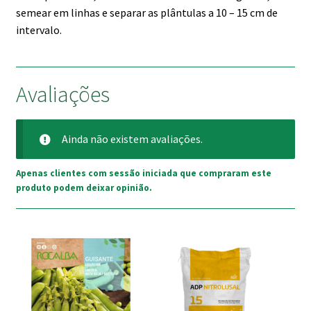
semear em linhas e separar as plântulas a 10 – 15 cm de
intervalo.
Avaliações
Ainda não existem avaliações.
Apenas clientes com sessão iniciada que compraram este
produto podem deixar opinião.
This
product
has
multiple