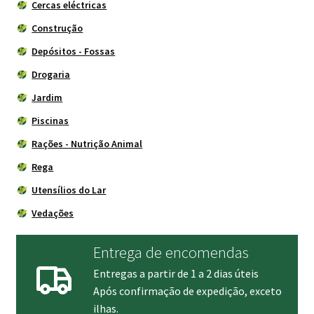
Cercas eléctricas
Construção
Depósitos - Fossas
Drogaria
Jardim
Piscinas
Rações - Nutrição Animal
Rega
Utensílios do Lar
Vedações
Entrega de encomendas
Entregas a partir de 1 a 2 dias úteis
Após confirmação de expedição, exceto
ilhas.