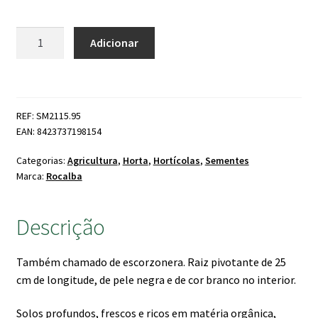
Quantidade
Adicionar
de
Salsifi
Negro
REF: SM2115.95
EAN: 8423737198154
Categorias:
Agricultura
,
Horta
,
Hortícolas
,
Sementes
Marca:
Rocalba
Descrição
Também chamado de escorzonera. Raiz pivotante de 25
cm de longitude, de pele negra e de cor branco no interior.
Solos profundos, frescos e ricos em matéria orgânica,