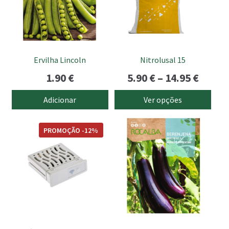
variants.
The
options
may
be
Ervilha Lincoln
Nitrolusal 15
chosen
Price
1.90
€
5.90
€
–
14.95
€
on
the
range
Adicionar
Ver opções
product
5.90 €
page
throu
PROMOÇÃO -12%
14.95 