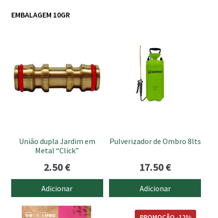
EMBALAGEM 10GR
União dupla Jardim em
Pulverizador de Ombro 8lts
Metal “Click”
2.50
€
17.50
€
Adicionar
Adicionar
PROMOÇÃO -12%