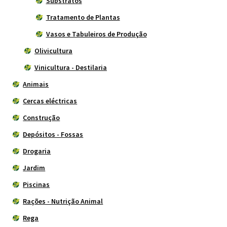
Substratos
Tratamento de Plantas
Vasos e Tabuleiros de Produção
Olivicultura
Vinicultura - Destilaria
Animais
Cercas eléctricas
Construção
Depósitos - Fossas
Drogaria
Jardim
Piscinas
Rações - Nutrição Animal
Rega