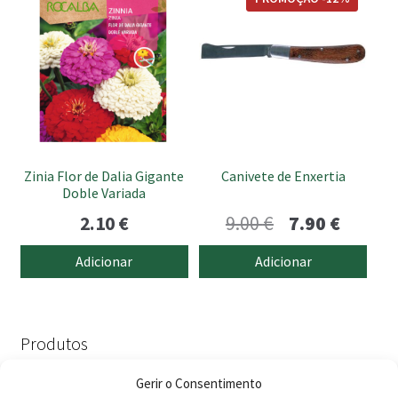
Zinia Flor de Dalia Gigante
Canivete de Enxertia
Doble Variada
O
O
2.10
€
9.00
€
7.90
€
preço
preço
Adicionar
Adicionar
original
atual
era:
é:
9.00 €.
7.90 €.
Produtos
Gerir o Consentimento
Agricultura