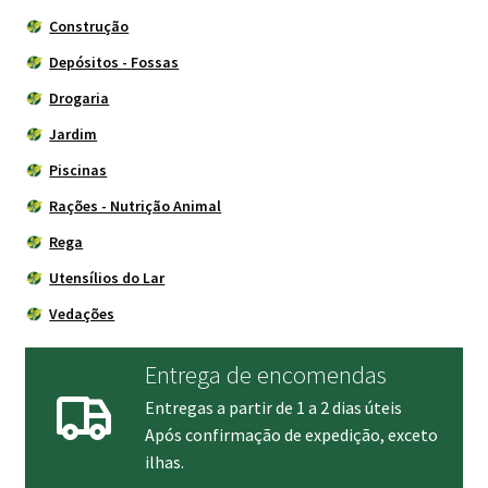
Construção
Depósitos - Fossas
Drogaria
Jardim
Piscinas
Rações - Nutrição Animal
Rega
Utensílios do Lar
Vedações
Entrega de encomendas
Entregas a partir de 1 a 2 dias úteis
Após confirmação de expedição, exceto
ilhas.