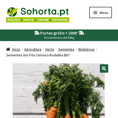
Ir
Saltar
Menu
para
para
a
o
Maximi
Agricultura
navegação
conteúdo
Portes grátis + 200€
*
submen
Encomendas até 30kg
Maximi
Animais
submen
Início
Agricultura
Horta
Sementes
Biológicas
Sementes em Fita Cenoura Rodelika BIO
Maximi
Drogaria
submen
Maximi
Depósitos – Fossas
submen
Maximi
Jardim
submen
Maximi
Piscinas
submen
Maximi
Rega