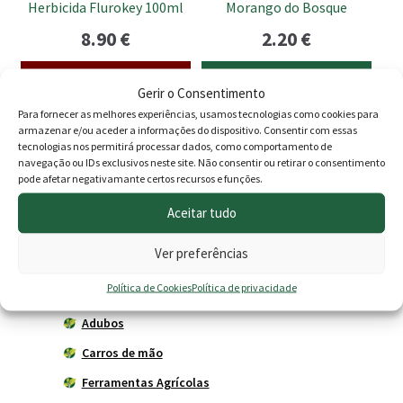
Herbicida Flurokey 100ml
Morango do Bosque
8.90
€
2.20
€
Esgotado
Adicionar
Gerir o Consentimento
Para fornecer as melhores experiências, usamos tecnologias como cookies para
armazenar e/ou aceder a informações do dispositivo. Consentir com essas
tecnologias nos permitirá processar dados, como comportamento de
Produtos
navegação ou IDs exclusivos neste site. Não consentir ou retirar o consentimento
pode afetar negativamante certos recursos e funções.
Agricultura
Aceitar tudo
Horta
Ver preferências
Acessórios
Política de Cookies
Política de privacidade
Adubadores
Adubos
Carros de mão
Ferramentas Agrícolas