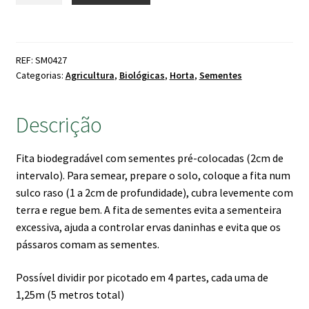
Sementes
em
Fita
REF: SM0427
Cenoura
Categorias:
Agricultura
,
Biológicas
,
Horta
,
Sementes
Rodelika
BIO
Descrição
Fita biodegradável com sementes pré-colocadas (2cm de
intervalo). Para semear, prepare o solo, coloque a fita num
sulco raso (1 a 2cm de profundidade), cubra levemente com
terra e regue bem. A fita de sementes evita a sementeira
excessiva, ajuda a controlar ervas daninhas e evita que os
pássaros comam as sementes.
Possível dividir por picotado em 4 partes, cada uma de
1,25m (5 metros total)