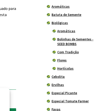
Aromáticas
quado para
esta
Batata de Semente
Biológicas
Aromáticas
Bolinhas de Sementes -
SEED BOMBS
Com Tradição
Flores
Hortícolas
Cebolita
Ervilhas
Especial Picante
Especial Tomate Farmer
Favas