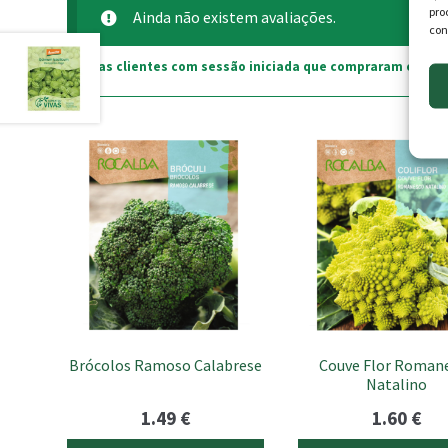
pro
Ainda não existem avaliações.
con
Apenas clientes com sessão iniciada que compraram este p
Brócolos Ramoso Calabrese
Couve Flor Roman
Natalino
1.49
€
1.60
€