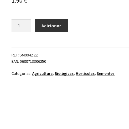
1.90
€
Quantidade
Adicionar
de
Sementes
Nabo
'Di
REF: SM0042.22
Milano
EAN: 5600713306250
a
Colleto
Categorias:
Agricultura
,
Biológicas
,
Hortícolas
,
Sementes
Viola'
Bio