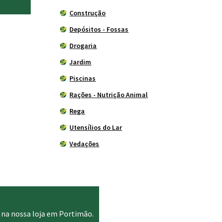
Construção
Depósitos - Fossas
Drogaria
Jardim
Piscinas
Rações - Nutrição Animal
Rega
Utensílios do Lar
Vedações
 na nossa loja em Portimão.