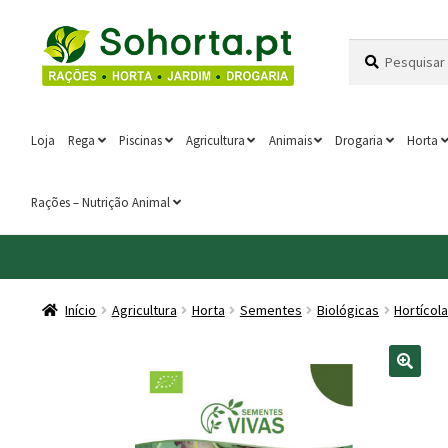
Ir
Saltar
Pesquisar
Pesquisa
para
para
por:
a
o
navegação
conteúdo
Loja
Rega
Piscinas
Agricultura
Animais
Drogaria
Horta
Rações – Nutrição Animal
Início
Agricultura
Horta
Sementes
Biológicas
Hortícol