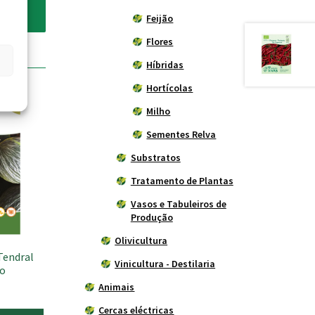
Feijão
Flores
Híbridas
Hortícolas
Milho
Sementes Relva
Substratos
Tratamento de Plantas
Vasos e Tabuleiros de
Produção
Olivicultura
Tendral
Vinicultura - Destilaria
io
Animais
Cercas eléctricas