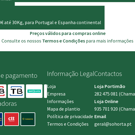
0€ até 30Kg, para Portugal e Espanha continental
Preços válidos para compras online
Consulte os nossos
Termos e Condições
para mais informações
Informação Legal
Contactos
de pagamento
Loja
Loja Portimão
Empresa
282 475 081
(Chamada
Informações
Loja Online
adoras
Mapa de plantio
935 701 920
(Chamad
Política de privacidade
Email
Termos e Condições
geral@sohorta.pt