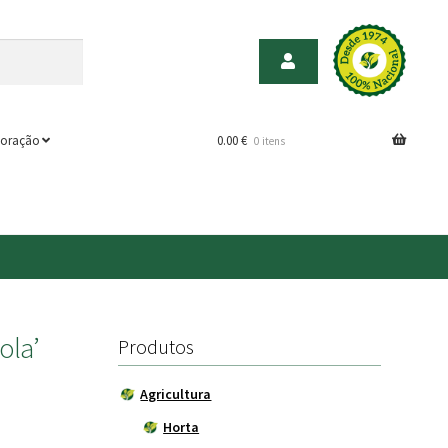
oração
0.00
€
0 itens
ola’
Produtos
Agricultura
Horta