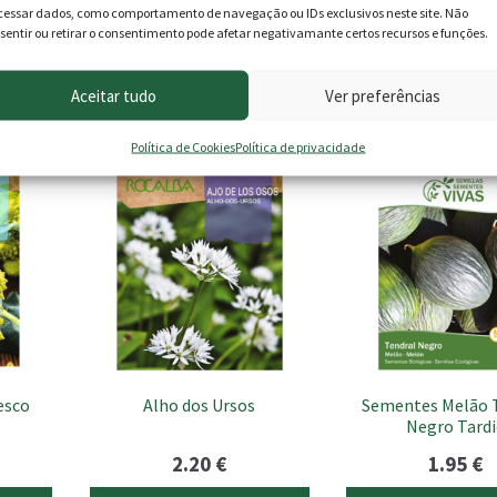
cessar dados, como comportamento de navegação ou IDs exclusivos neste site. Não
sentir ou retirar o consentimento pode afetar negativamante certos recursos e funções.
roduto podem deixar opinião.
Aceitar tudo
Ver preferências
Política de Cookies
Política de privacidade
esco
Alho dos Ursos
Sementes Melão 
Negro Tard
2.20
€
1.95
€