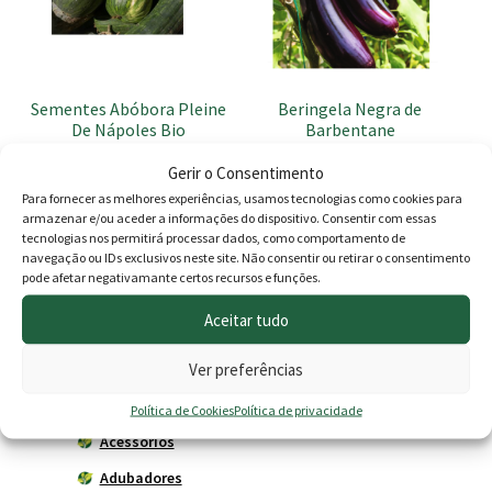
Sementes Abóbora Pleine
Beringela Negra de
De Nápoles Bio
Barbentane
1.90
€
1.49
€
Gerir o Consentimento
Para fornecer as melhores experiências, usamos tecnologias como cookies para
Adicionar
Adicionar
armazenar e/ou aceder a informações do dispositivo. Consentir com essas
tecnologias nos permitirá processar dados, como comportamento de
navegação ou IDs exclusivos neste site. Não consentir ou retirar o consentimento
pode afetar negativamante certos recursos e funções.
Produtos
Aceitar tudo
Ver preferências
Agricultura
Horta
Política de Cookies
Política de privacidade
Acessórios
Adubadores