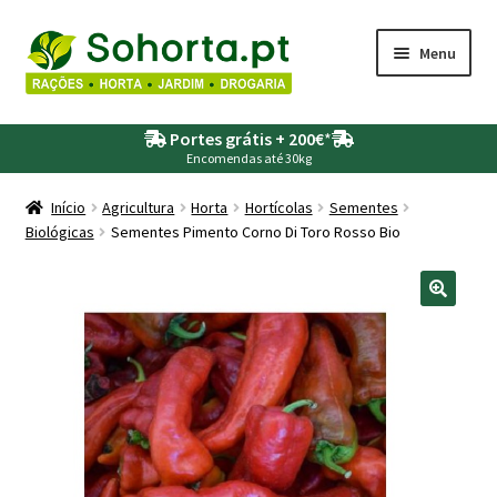
Ir
Saltar
Menu
para
para
a
o
Maximi
Agricultura
navegação
conteúdo
Portes grátis + 200€
*
submen
Encomendas até 30kg
Maximi
Animais
submen
Início
Agricultura
Horta
Hortícolas
Sementes
Biológicas
Sementes Pimento Corno Di Toro Rosso Bio
Maximi
Drogaria
submen
Maximi
Depósitos – Fossas
submen
Maximi
Jardim
submen
Maximi
Piscinas
submen
Maximi
Rega