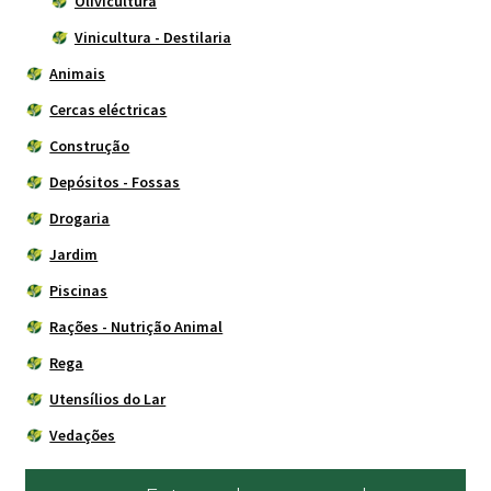
Olivicultura
Vinicultura - Destilaria
Animais
Cercas eléctricas
Construção
Depósitos - Fossas
Drogaria
Jardim
Piscinas
Rações - Nutrição Animal
Rega
Utensílios do Lar
Vedações