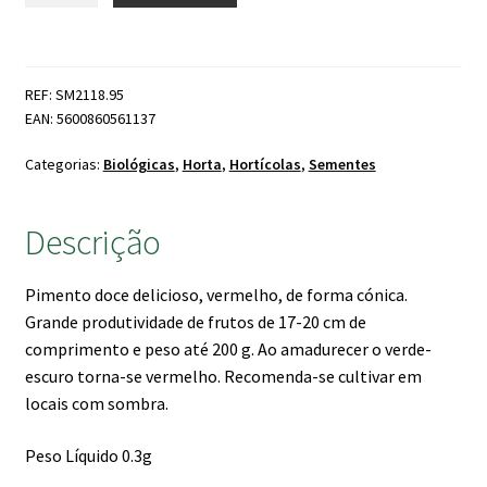
Sementes
Pimento
Corno
REF: SM2118.95
Di
EAN: 5600860561137
Toro
Rosso
Categorias:
Biológicas
,
Horta
,
Hortícolas
,
Sementes
Bio
Descrição
Pimento doce delicioso, vermelho, de forma cónica.
Grande produtividade de frutos de 17-20 cm de
comprimento e peso até 200 g. Ao amadurecer o verde-
escuro torna-se vermelho. Recomenda-se cultivar em
locais com sombra.
Peso Líquido 0.3g