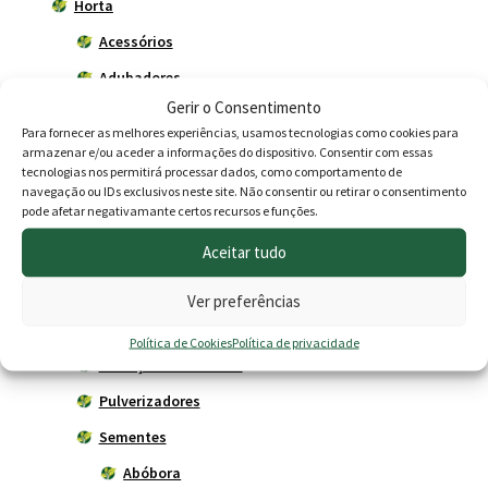
Horta
Acessórios
Adubadores
Gerir o Consentimento
Adubos
Para fornecer as melhores experiências, usamos tecnologias como cookies para
Carros de mão
armazenar e/ou aceder a informações do dispositivo. Consentir com essas
tecnologias nos permitirá processar dados, como comportamento de
Ferramentas Agrícolas
navegação ou IDs exclusivos neste site. Não consentir ou retirar o consentimento
pode afetar negativamante certos recursos e funções.
Herbicidas
Aceitar tudo
Livros
Plantadores Manuais
Ver preferências
Poda - Enxertia
Política de Cookies
Política de privacidade
Proteção de Culturas
Pulverizadores
Sementes
Abóbora