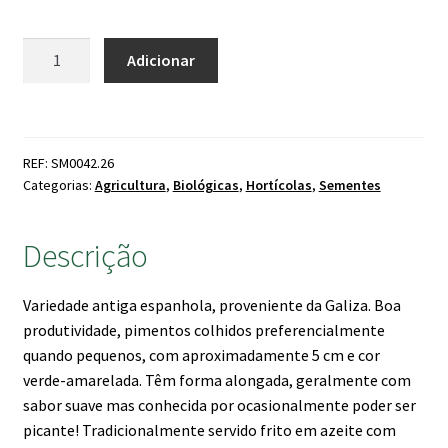
Quantidade
Adicionar
de
Sementes
Pimento
Padron
REF: SM0042.26
Bio
Categorias:
Agricultura
,
Biológicas
,
Hortícolas
,
Sementes
Descrição
Variedade antiga espanhola, proveniente da Galiza. Boa
produtividade, pimentos colhidos preferencialmente
quando pequenos, com aproximadamente 5 cm e cor
verde-amarelada. Têm forma alongada, geralmente com
sabor suave mas conhecida por ocasionalmente poder ser
picante! Tradicionalmente servido frito em azeite com