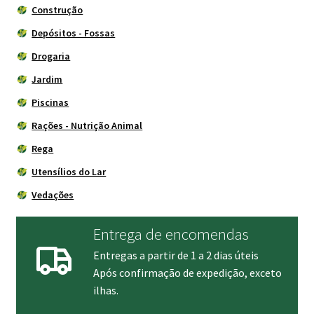
Construção
Depósitos - Fossas
Drogaria
Jardim
Piscinas
Rações - Nutrição Animal
Rega
Utensílios do Lar
Vedações
Entrega de encomendas
Entregas a partir de 1 a 2 dias úteis
Após confirmação de expedição, exceto
ilhas.