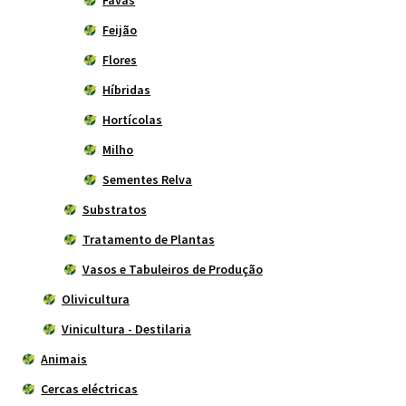
Feijão
Flores
Híbridas
Hortícolas
Milho
Sementes Relva
Substratos
Tratamento de Plantas
Vasos e Tabuleiros de Produção
Olivicultura
Vinicultura - Destilaria
Animais
Cercas eléctricas