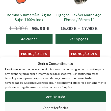
may
be
Bomba Submersível Águas
Ligação Flexível Malha Aço
chosen
Sujas 1100w Inox
Fêmea / Fêmea 1″
on
O
O
Price
110.00
€
95.80
€
15.00
€
–
17.90
€
the
preço
preço
range
product
Adicionar
Ver opções
page
original
atual
15.00
This
era:
é:
thro
PROMOÇÃO -16%
PROMOÇÃO -21%
product
110.00 €.
95.80 €.
17.90
has
Gerir o Consentimento
multiple
Para fornecer as melhores experiências, usamos tecnologias como cookies para
armazenar e/ou aceder a informações do dispositivo. Consentir com essas
variants.
tecnologias nos permitirá processar dados, como comportamento de
The
navegação ou IDs exclusivos neste site. Não consentir ou retirar o consentimento
options
pode afetar negativamante certos recursos e funções.
may
Aceitar tudo
be
Autoclaves Fibra Wellmate
Bomba DAB 1HP JET 102 M
chosen
Ver preferências