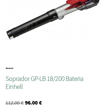
submen
Soprador GP-LB 18/200 Bateria
Einhell
O
O
112.00
€
96.00
€