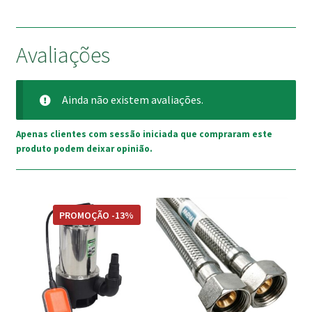
Avaliações
Ainda não existem avaliações.
Apenas clientes com sessão iniciada que compraram este
produto podem deixar opinião.
This
PROMOÇÃO -13%
product
has
multiple
variants.
The
options