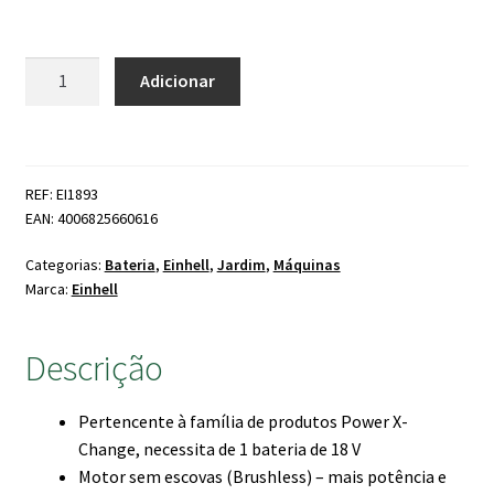
preço
preço
original
atual
Quantidade
Adicionar
de
era:
é:
Soprador
112.00 €.
96.00 €.
GP-
LB
REF: EI1893
18/200
EAN: 4006825660616
Bateria
Einhell
Categorias:
Bateria
,
Einhell
,
Jardim
,
Máquinas
Marca:
Einhell
Descrição
Pertencente à família de produtos Power X-
Change, necessita de 1 bateria de 18 V
Motor sem escovas (Brushless) – mais potência e