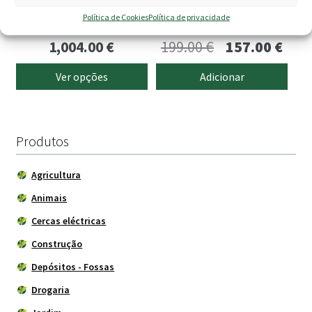
on
Avaliação
Política de Cookies
Política de privacidade
235.00
€
–
the
5.00
de 5
product
Price
O
O
1,004.00
€
199.00
€
157.00
€
page
range:
preço
preç
Ver opções
Adicionar
235.00 €
original
atua
through
era:
é:
1,004.00 €
199.00 €.
157.
Produtos
Agricultura
Animais
Cercas eléctricas
Construção
Depósitos - Fossas
Drogaria