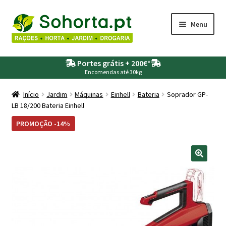
Ir
Saltar
Menu
para
para
a
o
Maximi
Agricultura
navegação
conteúdo
Portes grátis + 200€
*
submen
Encomendas até 30kg
Maximi
Animais
submen
Início
Jardim
Máquinas
Einhell
Bateria
Soprador GP-
LB 18/200 Bateria Einhell
Maximi
Drogaria
submen
PROMOÇÃO -14%
Maximi
Depósitos – Fossas
submen
Maximi
Jardim
submen
Maximi
Piscinas
submen
Maximi
Rega