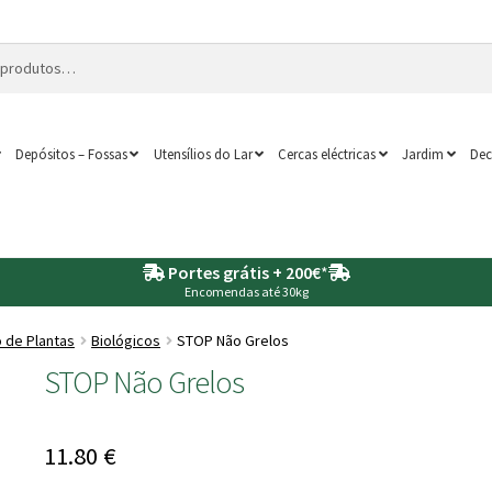
Depósitos – Fossas
Utensílios do Lar
Cercas eléctricas
Jardim
Dec
Portes grátis + 200€
*
Encomendas até 30kg
 de Plantas
Biológicos
STOP Não Grelos
STOP Não Grelos
11.80
€