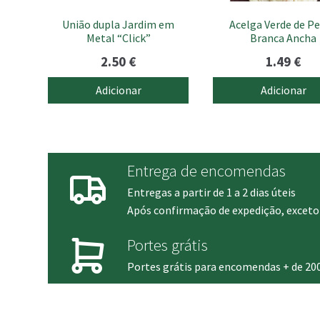
União dupla Jardim em
Acelga Verde de P
Metal “Click”
Branca Ancha
2.50
€
1.49
€
Adicionar
Adicionar
Entrega de encomendas
Entregas a partir de 1 a 2 dias úteis
Após confirmação de expedição, exceto 
Portes grátis
Portes grátis para encomendas + de 20