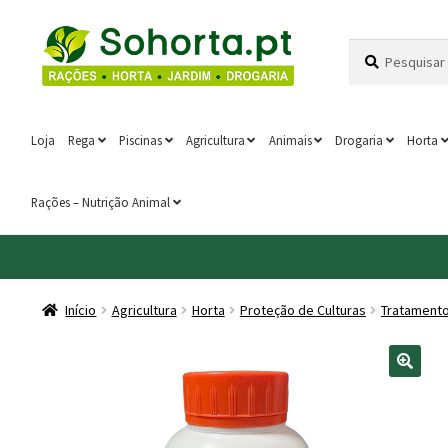
Ir
Saltar
Pesquisar
Pesquisa
para
para
por:
a
o
navegação
conteúdo
Loja
Rega
Piscinas
Agricultura
Animais
Drogaria
Horta
Rações – Nutrição Animal
Início
Agricultura
Horta
Proteção de Culturas
Tratamento