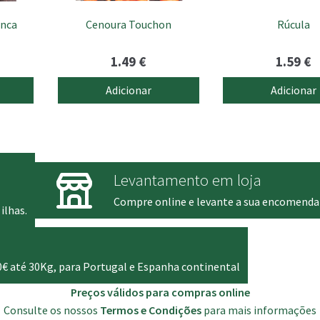
enca
Cenoura Touchon
Rúcula
1.49
€
1.59
€
Adicionar
Adicionar
Levantamento em loja
Compre online e levante a sua encomenda
ilhas.
0€ até 30Kg, para Portugal e Espanha continental
Preços válidos para compras online
Consulte os nossos
Termos e Condições
para mais informações