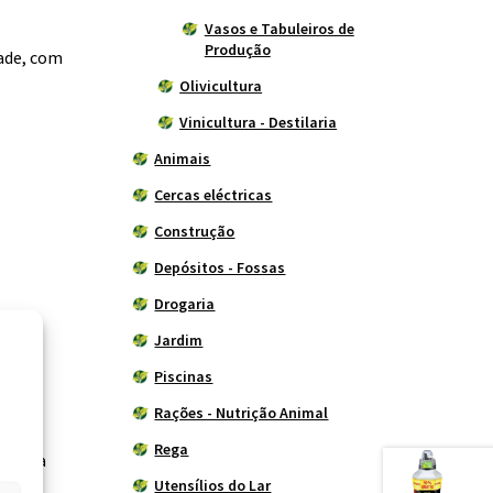
Vasos e Tabuleiros de
Produção
dade, com
Olivicultura
Vinicultura - Destilaria
Animais
Cercas eléctricas
Construção
Depósitos - Fossas
Drogaria
Jardim
Piscinas
Rações - Nutrição Animal
Rega
eçam a
Utensílios do Lar
ão