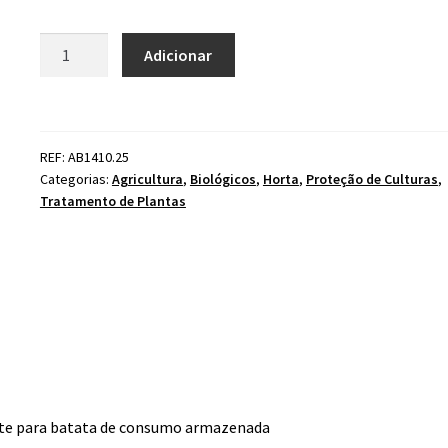
Quantidade
Adicionar
de
STOP
Não
Grelos
REF: AB1410.25
Categorias:
Agricultura
,
Biológicos
,
Horta
,
Proteção de Culturas
,
Tratamento de Plantas
nte para batata de consumo armazenada