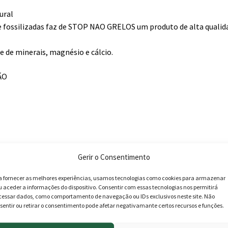
ural
s e fossilizadas faz de STOP NAO GRELOS um produto de alta quali
e de minerais, magnésio e cálcio.
ÃO
Gerir o Consentimento
a fornecer as melhores experiências, usamos tecnologias como cookies para armazenar
u aceder a informações do dispositivo. Consentir com essas tecnologias nos permitirá
cessar dados, como comportamento de navegação ou IDs exclusivos neste site. Não
sentir ou retirar o consentimento pode afetar negativamante certos recursos e funções.
eca, encascada e sem brolhos, ou quando os primeiros brolhos com
a. Em batatas “greladas” (brolhos desenvolvidos), os brolhos ser