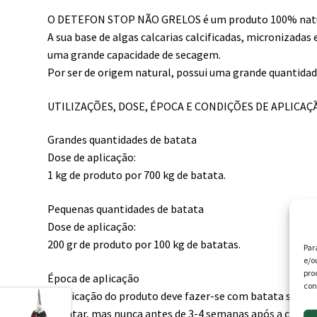
O DETEFON STOP NÃO GRELOS é um produto 100% nat
A sua base de algas calcarias calcificadas, micronizada
uma grande capacidade de secagem.
Por ser de origem natural, possui uma grande quantidad
UTILIZAÇÕES, DOSE, ÉPOCA E CONDIÇÕES DE APLICAÇ
Grandes quantidades de batata
Dose de aplicação:
1 kg de produto por 700 kg de batata.
Pequenas quantidades de batata
Dose de aplicação:
200 gr de produto por 100 kg de batatas.
Par
e/o
pro
Época de aplicação
con
A aplicação do produto deve fazer-se com batata sã, s
apontar, mas nunca antes de 3-4 semanas após a colheit