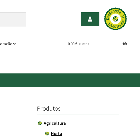
oração
0.00
€
0 itens
Produtos
Agricultura
Horta