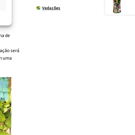
Vedações
ha de
cação será
om uma