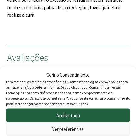
finalize com uma palha de aço. A seguir, lave a panela e
realize a cura.
Avaliações
Gerir o Consentimento
Ainda não existem avaliações.
Para fornecer as melhores experiências, usamos tecnologias como cookies para
armazenar e/ou aceder a informações do dispositivo. Consentir com essas
Apenas clientes com sessão iniciada que compraram este
tecnologias nos permitirá processar dados, como comportamento de
navegação ou IDs exclusivos neste site. Não consentir ou retirar o consentimento
produto podem deixar opinião.
pode afetar negativamante certos recursos e funções.
Aceitar tudo
This
PROMOÇÃO -10%
PROMOÇÃO -11%
Ver preferências
product