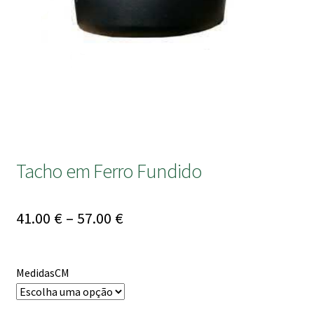
submen
Tacho em Ferro Fundido
Price
41.00
€
–
57.00
€
range:
41.00 €
MedidasCM
through