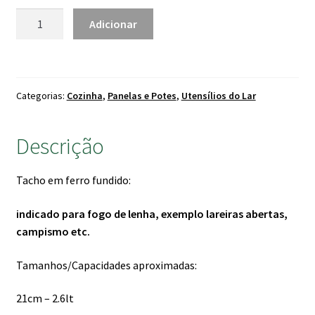
57.00 €
Quantidade
Adicionar
de
Tacho
em
Ferro
Categorias:
Cozinha
,
Panelas e Potes
,
Utensílios do Lar
Fundido
Descrição
Tacho em ferro fundido:
indicado para fogo de lenha, exemplo lareiras abertas,
campismo etc.
Tamanhos/Capacidades aproximadas:
21cm – 2.6lt