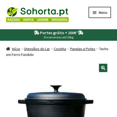
Ir
Saltar
Menu
para
para
a
o
Maximi
Agricultura
navegação
conteúdo
Portes grátis + 200€
*
submen
Encomendas até 30kg
Maximi
Animais
submen
Início
Utensílios do Lar
Cozinha
Panelas e Potes
Tacho
em Ferro Fundido
Maximi
Drogaria
submen
Maximi
Depósitos – Fossas
submen
Maximi
Jardim
submen
Maximi
Piscinas
submen
Maximi
Rega