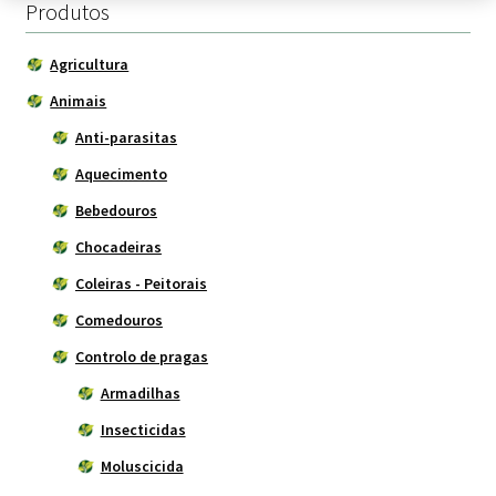
29.00 €.
23.90 
Produtos
Agricultura
Animais
Anti-parasitas
Aquecimento
Bebedouros
Chocadeiras
Coleiras - Peitorais
Comedouros
Controlo de pragas
Armadilhas
Insecticidas
Moluscicida