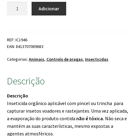
original
atual
Quantidade
Adicionar
de
era:
é:
Temobi
24.95 €.
22.50 €.
Insect
Cola
REF: IC1946
750ml
EAN: 8413707069683
(Especial
Lagarta
Categorias:
Animais
,
Controlo de pragas
,
Insecticidas
Processionária)
Descrição
Descrição
Inseticida orgânico aplicável com pincel ou trincha para
capturar insetos voadores e rastejantes. Uma vez aplicada,
a evaporação do produto contida
não é tóxica.
Não seca e
mantém as suas características, mesmo expostas a
agentes atmosféricos.