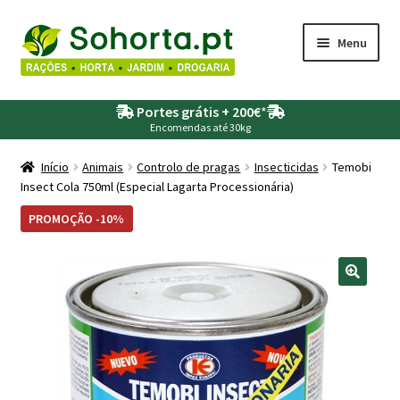
Ir
Saltar
Menu
para
para
a
o
Maximi
Agricultura
navegação
conteúdo
Portes grátis + 200€
*
submen
Encomendas até 30kg
Maximi
Animais
submen
Início
Animais
Controlo de pragas
Insecticidas
Temobi
Insect Cola 750ml (Especial Lagarta Processionária)
Maximi
Drogaria
submen
PROMOÇÃO -10%
Maximi
Depósitos – Fossas
submen
Maximi
Jardim
submen
Maximi
Piscinas
submen
Maximi
Rega