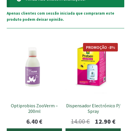
Apenas clientes com sessão iniciada que compraram este
produto podem deixar opinião.
PROMOÇÃO -8%
Optiprobios ZooVerm –
Dispensador Electrónico P/
200ml
Spray
O
O
6.40
€
14.00
€
12.90
€