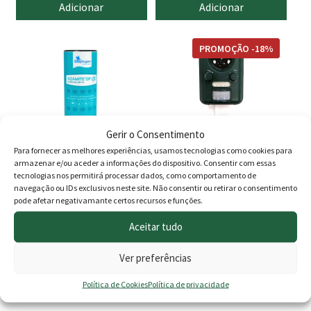
preço
preço
Adicionar
Adicionar
original
atual
era:
é:
PROMOÇÃO -18%
14.00 €.
12.90 
Gerir o Consentimento
Para fornecer as melhores experiências, usamos tecnologias como cookies para
armazenar e/ou aceder a informações do dispositivo. Consentir com essas
tecnologias nos permitirá processar dados, como comportamento de
Azamite DP Pó 100gr
Repelente para animais
navegação ou IDs exclusivos neste site. Não consentir ou retirar o consentimento
Bioplagen
solar Orework
pode afetar negativamante certos recursos e funções.
O
O
6.00
€
29.00
€
23.90
€
Aceitar tudo
preço
preço
Adicionar
Adicionar
Ver preferências
original
atual
Política de Cookies
Política de privacidade
era:
é: