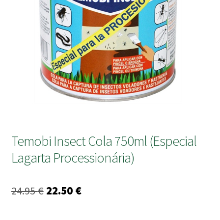
submen
Temobi Insect Cola 750ml (Especial
Lagarta Processionária)
O
O
24.95
€
22.50
€
preço
preço