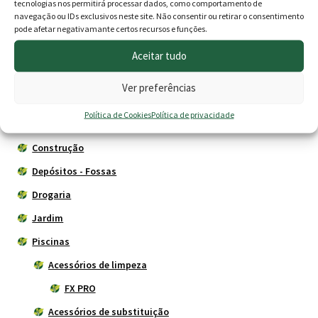
tecnologias nos permitirá processar dados, como comportamento de
through
era:
é:
navegação ou IDs exclusivos neste site. Não consentir ou retirar o consentimento
pode afetar negativamante certos recursos e funções.
35.50 €
32.00 €.
29.90 
Produtos
Aceitar tudo
Agricultura
Ver preferências
Animais
Política de Cookies
Política de privacidade
Cercas eléctricas
Construção
Depósitos - Fossas
Drogaria
Jardim
Piscinas
Acessórios de limpeza
FX PRO
Acessórios de substituição