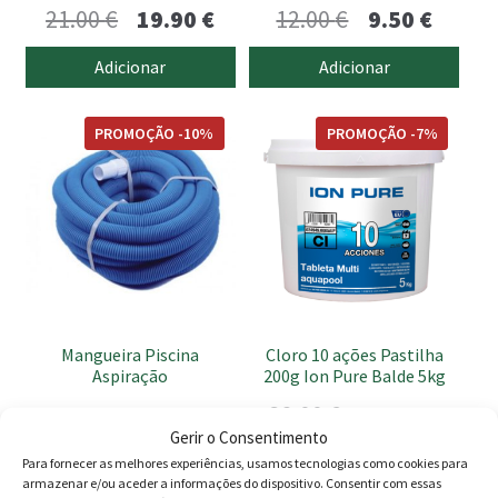
O
O
O
O
21.00
€
19.90
€
12.00
€
9.50
€
preço
preço
preço
preço
Adicionar
Adicionar
original
atual
original
atual
This
era:
é:
era:
é:
PROMOÇÃO -10%
PROMOÇÃO -7%
product
21.00 €.
19.90 €.
12.00 €.
9.50 €
has
multiple
variants.
The
options
may
be
Mangueira Piscina
Cloro 10 ações Pastilha
chosen
Aspiração
200g Ion Pure Balde 5kg
on
Price
O
O
29.90
€
–
35.50
€
32.00
€
29.90
€
the
Gerir o Consentimento
range:
preço
preço
product
Ver opções
Adicionar
Para fornecer as melhores experiências, usamos tecnologias como cookies para
page
armazenar e/ou aceder a informações do dispositivo. Consentir com essas
29.90 €
original
atual