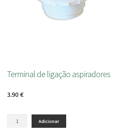
submen
Terminal de ligação aspiradores
3.90
€
Quantidade
Adicionar
de
Terminal