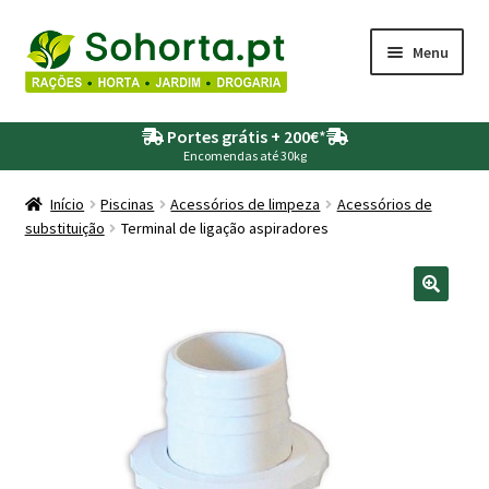
Ir
Saltar
Menu
para
para
a
o
Maximi
Agricultura
navegação
conteúdo
Portes grátis + 200€
*
submen
Encomendas até 30kg
Maximi
Animais
submen
Início
Piscinas
Acessórios de limpeza
Acessórios de
substituição
Terminal de ligação aspiradores
Maximi
Drogaria
submen
Maximi
Depósitos – Fossas
submen
Maximi
Jardim
submen
Maximi
Piscinas
submen
Maximi
Rega