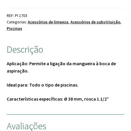
de
ligação
REF: PI 1703
aspiradores
Categorias:
Acessórios de limpeza
,
Acessórios de substituição
,
Piscinas
Descrição
Aplicação: Permite a ligação da mangueira à boca de
aspiração.
Ideal para: Todo o tipo de piscinas.
Características específicas: Ø 38 mm, rosca 1.1/2”
Avaliações