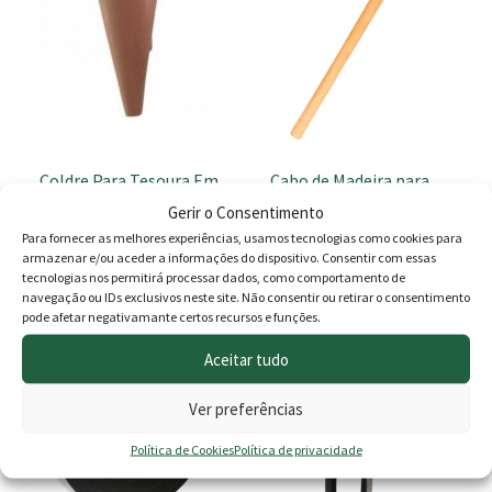
has
multiple
variants.
The
options
may
be
Coldre Para Tesoura Em
Cabo de Madeira para
chosen
Pele
Picareta
Gerir o Consentimento
on
Price
8.60
€
4.45
€
–
5.30
€
Para fornecer as melhores experiências, usamos tecnologias como cookies para
the
armazenar e/ou aceder a informações do dispositivo. Consentir com essas
range:
product
tecnologias nos permitirá processar dados, como comportamento de
Esgotado
Ver opções
navegação ou IDs exclusivos neste site. Não consentir ou retirar o consentimento
page
4.45 €
pode afetar negativamante certos recursos e funções.
This
throu
PROMOÇÃO -15%
Aceitar tudo
product
5.30 €
has
Ver preferências
multiple
variants.
Política de Cookies
Política de privacidade
The