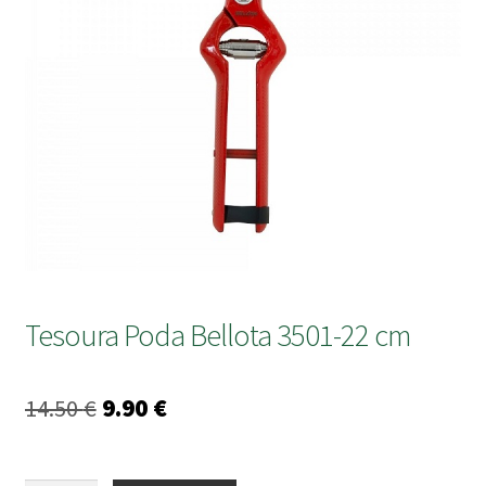
submen
Tesoura Poda Bellota 3501-22 cm
O
O
14.50
€
9.90
€
preço
preço
original
atual