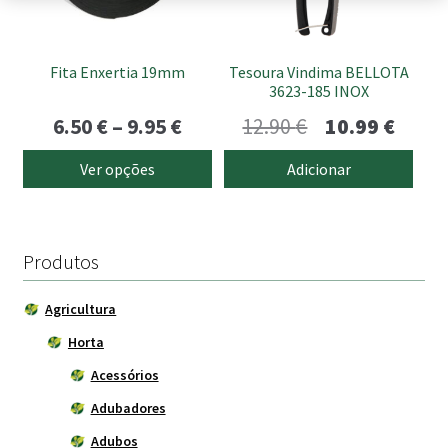
options
may
be
Fita Enxertia 19mm
Tesoura Vindima BELLOTA
chosen
3623-185 INOX
on
Price
O
O
6.50
€
–
9.95
€
12.90
€
10.99
€
the
range:
preço
preço
product
Ver opções
Adicionar
page
6.50 €
original
atual
through
era:
é:
9.95 €
12.90 €.
10.99 
Produtos
Agricultura
Horta
Acessórios
Adubadores
Adubos