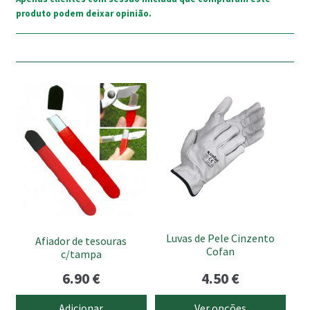
produto podem deixar opinião.
This
product
has
multiple
variants.
The
options
may
be
Luvas de Pele Cinzento
Afiador de tesouras
chosen
Cofan
c/tampa
on
6.90
€
4.50
€
the
product
Adicionar
Ver opções