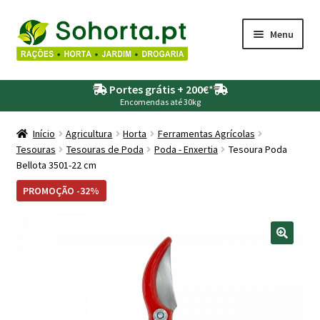
Ir
Saltar
Menu
para
para
a
o
Maximi
Agricultura
navegação
conteúdo
Portes grátis + 200€
*
submen
Encomendas até 30kg
Maximi
Animais
submen
Início
Agricultura
Horta
Ferramentas Agrícolas
Tesouras
Tesouras de Poda
Poda - Enxertia
Tesoura Poda
Maximi
Drogaria
Bellota 3501-22 cm
submen
Maximi
PROMOÇÃO -32%
Depósitos – Fossas
submen
Maximi
Jardim
submen
Maximi
Piscinas
submen
Maximi
Rega