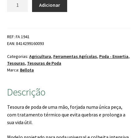
Quantidade
Adicionar
de
era:
é:
Tesoura
14.50 €.
9.90 €.
Poda
Bellota
REF: FA 1941
3501-
EAN: 8414299160093
22
cm
Categorias:
Agricultura
,
Ferramentas Agrícolas
,
Poda - Enxertia
,
Tesouras
,
Tesouras de Poda
Marca:
Bellota
Descrição
Tesoura de poda de uma mão, forjada numa única peça,
com tratamento térmico que evita quebras e prolonga a
sua vida útil.
Modelo projetado para poda universal e colheita intensiva.