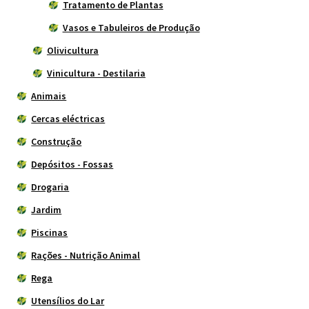
Tratamento de Plantas
Vasos e Tabuleiros de Produção
Olivicultura
Vinicultura - Destilaria
Animais
Cercas eléctricas
Construção
Depósitos - Fossas
Drogaria
Jardim
Piscinas
Rações - Nutrição Animal
Rega
Utensílios do Lar