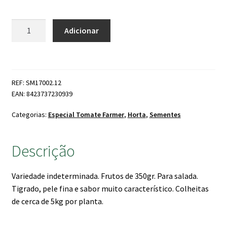
Quantidade
Adicionar
de
Tomate
Farmer
Cherokee
REF: SM17002.12
EAN: 8423737230939
Categorias:
Especial Tomate Farmer
,
Horta
,
Sementes
Descrição
Variedade indeterminada. Frutos de 350gr. Para salada.
Tigrado, pele fina e sabor muito característico. Colheitas
de cerca de 5kg por planta.