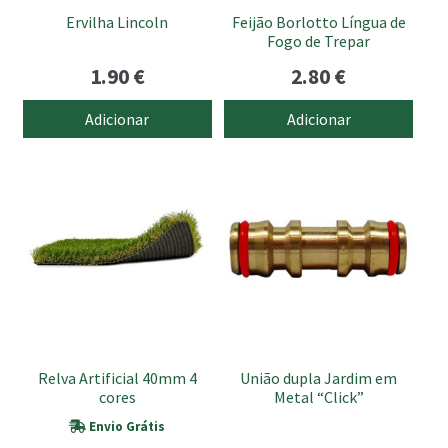
Ervilha Lincoln
Feijão Borlotto Língua de
Fogo de Trepar
1.90
€
2.80
€
Adicionar
Adicionar
This
product
has
multiple
variants.
The
options
may
be
Relva Artificial 40mm 4
União dupla Jardim em
chosen
cores
Metal “Click”
on
Envio Grátis
the