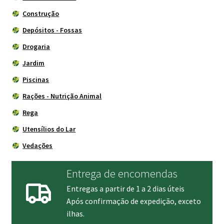
Construção
Depósitos - Fossas
Drogaria
Jardim
Piscinas
Rações - Nutrição Animal
Rega
Utensílios do Lar
Vedações
Entrega de encomendas
Entregas a partir de 1 a 2 dias úteis
Após confirmação de expedição, exceto
ilhas.