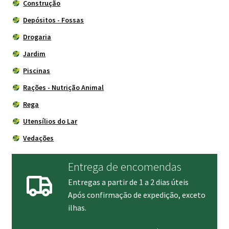
Construção
Depósitos - Fossas
Drogaria
Jardim
Piscinas
Rações - Nutrição Animal
Rega
Utensílios do Lar
Vedações
Entrega de encomendas
Entregas a partir de 1 a 2 dias úteis
Após confirmação de expedição, exceto
ilhas.