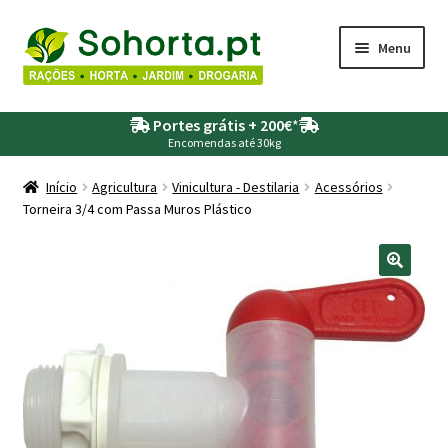
Ir
Saltar
Menu
para
para
a
o
Maximi
Agricultura
navegação
conteúdo
Portes grátis + 200€
*
submen
Encomendas até 30kg
Maximi
Animais
submen
Início
Agricultura
Vinicultura - Destilaria
Acessórios
Torneira 3/4 com Passa Muros Plástico
Maximi
Drogaria
submen
Maximi
Depósitos – Fossas
submen
Maximi
Jardim
submen
Maximi
Piscinas
submen
Maximi
Rega