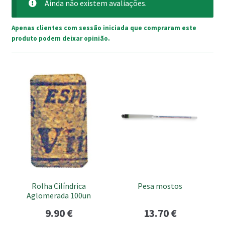
Ainda não existem avaliações.
Apenas clientes com sessão iniciada que compraram este
produto podem deixar opinião.
Rolha Cilíndrica
Pesa mostos
Aglomerada 100un
9.90
€
13.70
€