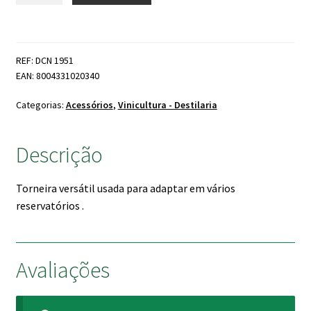
Torneira
3/4
com
REF: DCN 1951
Passa
EAN: 8004331020340
Muros
Plástico
Categorias:
Acessórios
,
Vinicultura - Destilaria
Descrição
Torneira versátil usada para adaptar em vários
reservatórios .
Avaliações