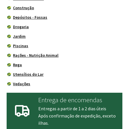
Construção
Depósitos - Fossas
Drogaria
Jardim
Piscinas
Rações - Nutrição Animal
Rega
Utensílios do Lar
Vedações
Entrega de encomendas
Entregas a partir de 1 a 2 dias úteis
Após confirmação de expedição, exceto
ilhas.