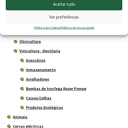
Aceitar tudo
79.00 €
Produtos
Ver preferências
Agricultura
Política de Cookies
Política de privacidade
Horta
Olivicultura
Vinicultura - Destilaria
Acessórios
Armazenamento
Arrolhadores
Bombas de trasfega Rover Pompe
Caixas/Celhas
Produtos Enológicos
Animais
Cercas eléctricas