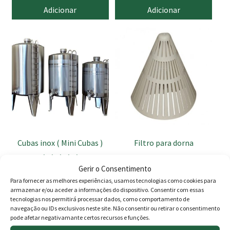
Adicionar
Adicionar
This
product
has
multiple
variants.
The
options
may
be
Cubas inox ( Mini Cubas )
Filtro para dorna
chosen
on
Gerir o Consentimento
Avaliação
Price
37.90
€
–
79.00
€
8.50
€
the
Para fornecer as melhores experiências, usamos tecnologias como cookies para
5.00
de 5
product
armazenar e/ou aceder a informações do dispositivo. Consentir com essas
range:
Ver opções
Adicionar
tecnologias nos permitirá processar dados, como comportamento de
page
37.90 €
navegação ou IDs exclusivos neste site. Não consentir ou retirar o consentimento
pode afetar negativamante certos recursos e funções.
through