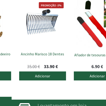
PROMOÇÃO -3%
ndeeiro
Ancinho Marisco 18 Dentes
Afiador de tesoura
O
O
35.00
€
33.90
€
6.90
€
preço
preço
Adicionar
Adicionar
original
atual
era:
é:
35.00 €.
33.90 €.
Levantamento em loja