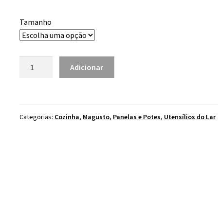
range:
10.80 €
Tamanho
through
12.60 €
Quantidade
Adicionar
de
Trempe
de
Ferro
Categorias:
Cozinha
,
Magusto
,
Panelas e Potes
,
Utensílios do Lar
Redonda