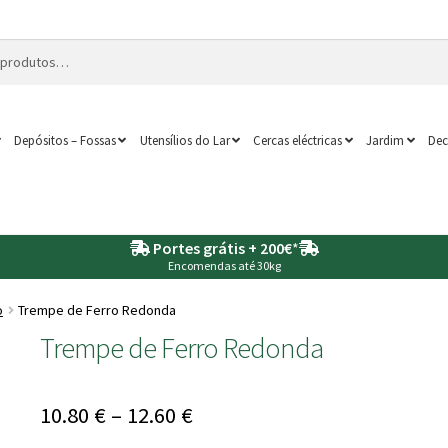
Depósitos – Fossas
Utensílios do Lar
Cercas eléctricas
Jardim
Dec
Portes grátis + 200€
*
Encomendas até 30kg
o
Trempe de Ferro Redonda
Trempe de Ferro Redonda
Price
10.80
€
–
12.60
€