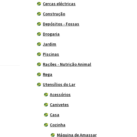
Cercas eléctricas
Construção
Depósitos - Fossas
Drogaria
Jardim
Piscinas
Rações - Nutrição Animal
Rega
Utensílios do Lar
Acessórios
Canivetes
Casa
Cozinha
Máquina de Amassar