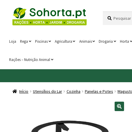
Ir
Saltar
Pesquisar
Pesquisa
para
para
por:
a
o
navegação
conteúdo
Loja
Rega
Piscinas
Agricultura
Animais
Drogaria
Horta
Rações – Nutrição Animal
Início
Utensílios do Lar
Cozinha
Panelas e Potes
Magust