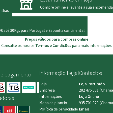
Compre online e levante a sua encomenda
ilhas.
0€ até 30Kg, para Portugal e Espanha continental
Preços válidos para compras online
Consulte os nossos
Termos e Condições
para mais informações
Informação Legal
Contactos
de pagamento
Loja
Loja Portimão
Empresa
282 475 081
(Chamada
Informações
Loja Online
adoras
Mapa de plantio
935 701 920
(Chamad
Política de privacidade
Email