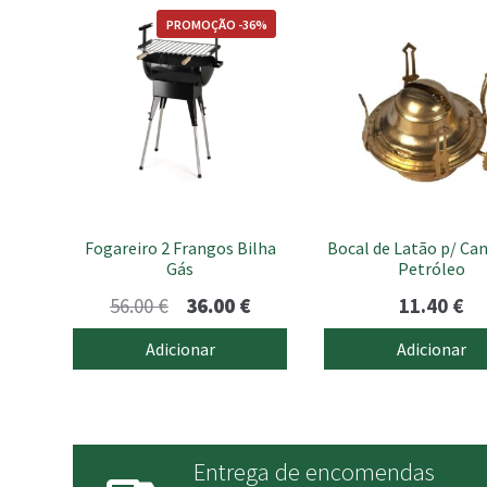
PROMOÇÃO -36%
Fogareiro 2 Frangos Bilha
Bocal de Latão p/ Ca
Gás
Petróleo
O
O
56.00
€
36.00
€
11.40
€
preço
preço
Adicionar
Adicionar
original
atual
era:
é:
56.00 €.
36.00 €.
Entrega de encomendas