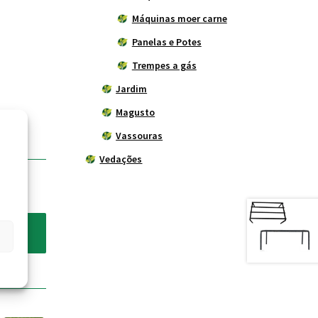
Máquinas moer carne
Panelas e Potes
Trempes a gás
Jardim
Magusto
Vassouras
Vedações