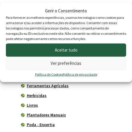
through
era:
é:
Gerir o Consentimento
0.35 €
19.90 €.
15.90 
Produtos
Para fornecer as melhores experiências, usamos tecnologias como cookies para
armazenar e/ou aceder a informações do dispositivo. Consentir com essas
Agricultura
tecnologias nos permitirá processar dados, como comportamento de
navegação ou IDs exclusivos neste site. Não consentir ou retirar o consentimento
Horta
pode afetar negativamante certos recursos e funções.
Acessórios
Aceitar tudo
Adubadores
Ver preferências
Adubos
Política de Cookies
Política de privacidade
Carros de mão
Ferramentas Agrícolas
Herbicidas
Livros
Plantadores Manuais
Poda - Enxertia