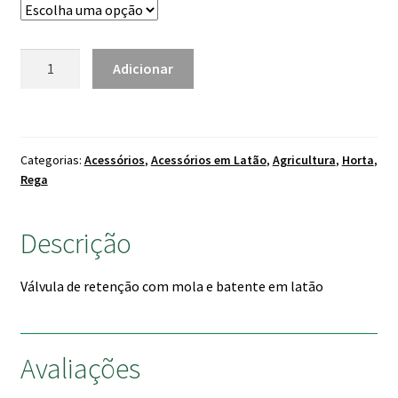
through
65.00 €
Quantidade
Adicionar
de
Válvula
de
Retenção
Categorias:
Acessórios
,
Acessórios em Latão
,
Agricultura
,
Horta
,
c/
Rega
Mola
Descrição
Válvula de retenção com mola e batente em latão
Avaliações