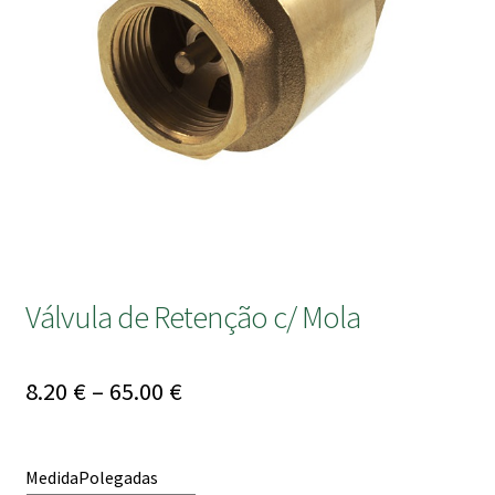
submen
Válvula de Retenção c/ Mola
Price
8.20
€
–
65.00
€
range:
8.20 €
MedidaPolegadas