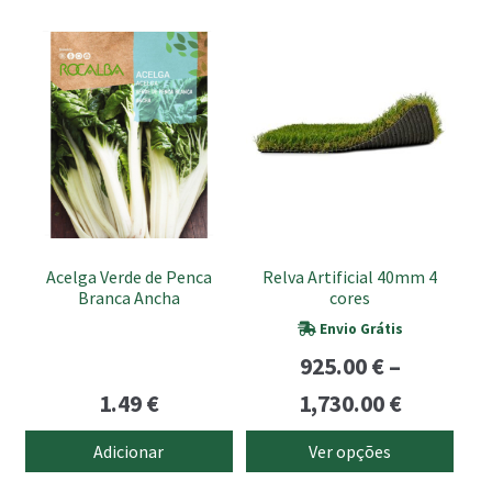
This
product
has
multiple
variants.
The
options
may
be
Acelga Verde de Penca
Relva Artificial 40mm 4
chosen
Branca Ancha
cores
on
Envio Grátis
the
925.00
€
–
product
Price
page
1.49
€
1,730.00
€
range:
Adicionar
Ver opções
925.00 €