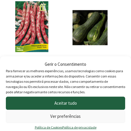
through
1,730.00
Gerir o Consentimento
Feijão Borlotto Língua de
Sementes Abóbora Pleine
Fogo de Trepar
De Nápoles Bio
Para fornecer as melhores experiências, usamos tecnologias como cookies para
armazenar e/ou aceder a informações do dispositivo. Consentir com essas
2.80
€
1.90
€
tecnologias nos permitirá processar dados, como comportamento de
navegação ou IDs exclusivos neste site. Não consentir ou retirar o consentimento
pode afetar negativamante certos recursos e funções.
Adicionar
Adicionar
Aceitar tudo
Ver preferências
Produtos
Política de Cookies
Política de privacidade