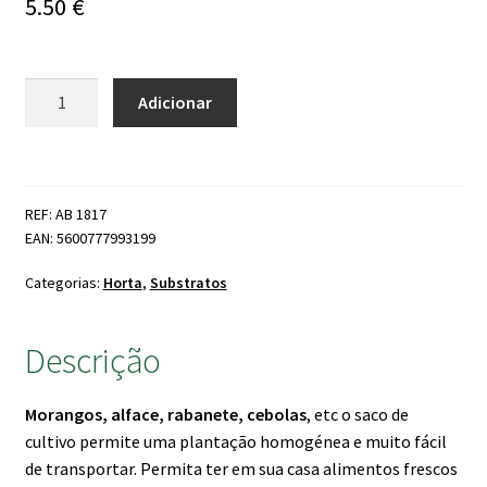
5.50
€
Quantidade
Adicionar
de
Saco
Cultivo
Morango
REF: AB 1817
e
EAN: 5600777993199
Hortícolas
30lts
Categorias:
Horta
,
Substratos
Descrição
Morangos, alface, rabanete, cebolas
, etc o saco de
cultivo permite uma plantação homogénea e muito fácil
de transportar. Permita ter em sua casa alimentos frescos