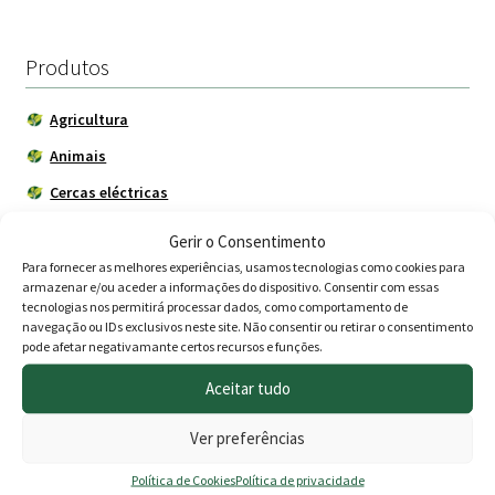
era:
é:
63.00 €.
39.00 €.
Produtos
Agricultura
Animais
Cercas eléctricas
Construção
Gerir o Consentimento
Depósitos - Fossas
Para fornecer as melhores experiências, usamos tecnologias como cookies para
armazenar e/ou aceder a informações do dispositivo. Consentir com essas
Drogaria
tecnologias nos permitirá processar dados, como comportamento de
navegação ou IDs exclusivos neste site. Não consentir ou retirar o consentimento
Jardim
pode afetar negativamante certos recursos e funções.
Adubos
Aceitar tudo
Árvores de Jardim
Ver preferências
BBQ - Churrasco
Política de Cookies
Política de privacidade
Decoração