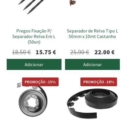
submen
Pregos Fixação P/
Separador de Relva Tipo L
Separador Relva Em L
50mm x 10mt Castanho
(50un)
O
O
O
O
18.50
€
15.75
€
25.90
€
22.00
€
preço
preço
preço
preço
Adicionar
Adicionar
original
atual
original
atual
era:
é:
era:
é:
PROMOÇÃO -15%
PROMOÇÃO -18%
18.50 €.
15.75 €.
25.90 €.
22.00 