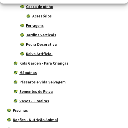
Casca de pinho
Acessórios
Ferragens
Jardins Verticais
Pedra Decorativa
Relva Artificial
Kids Garden - Para Crianças
Máquinas
Pássaros e Vida Selvagem
Sementes de Relva
Vasos - Floreiras
Piscinas
Rações - Nutrição Animal