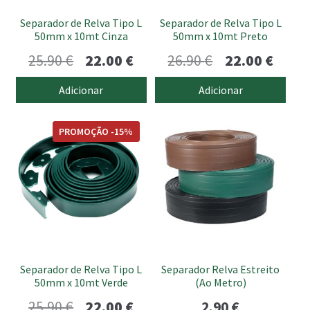
Separador de Relva Tipo L
Separador de Relva Tipo L
50mm x 10mt Cinza
50mm x 10mt Preto
O
O
O
O
25.90
€
22.00
€
26.90
€
22.00
€
preço
preço
preço
preço
Adicionar
Adicionar
original
atual
original
atual
This
era:
é:
era:
é:
PROMOÇÃO -15%
product
25.90 €.
22.00 €.
26.90 €.
22.00 
has
multiple
variants.
The
options
may
be
Separador de Relva Tipo L
Separador Relva Estreito
chosen
50mm x 10mt Verde
(Ao Metro)
on
O
O
25.90
€
22.00
€
2.90
€