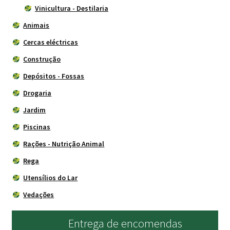
Vinicultura - Destilaria
Animais
Cercas eléctricas
Construção
Depósitos - Fossas
Drogaria
Jardim
Piscinas
Rações - Nutrição Animal
Rega
Utensílios do Lar
Vedações
Entrega de encomendas