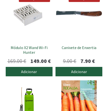
Módulo X2 Wand Wi-Fi
Canivete de Enxertia
Hunter
O
O
O
O
169.00
€
149.00
€
9.00
€
7.90
€
preço
preço
preço
preço
Adicionar
Adicionar
original
atual
original
atual
era:
é:
era:
é:
169.00 €.
149.00 €.
9.00 €.
7.90 €.