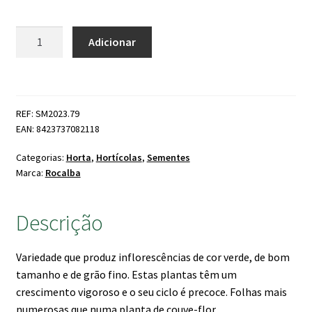
Quantidade
Adicionar
de
Brócolos
Ramoso
Calabrese
REF: SM2023.79
EAN: 8423737082118
Categorias:
Horta
,
Hortícolas
,
Sementes
Marca:
Rocalba
Descrição
Variedade que produz inflorescências de cor verde, de bom
tamanho e de grão fino. Estas plantas têm um
crescimento vigoroso e o seu ciclo é precoce. Folhas mais
numerosas que numa planta de couve-flor.