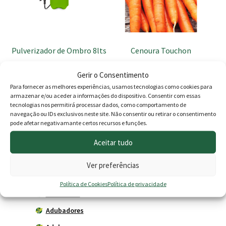
Pulverizador de Ombro 8lts
Cenoura Touchon
17.50
€
1.49
€
Gerir o Consentimento
Para fornecer as melhores experiências, usamos tecnologias como cookies para
Adicionar
Adicionar
armazenar e/ou aceder a informações do dispositivo. Consentir com essas
tecnologias nos permitirá processar dados, como comportamento de
navegação ou IDs exclusivos neste site. Não consentir ou retirar o consentimento
pode afetar negativamante certos recursos e funções.
Produtos
Aceitar tudo
Agricultura
Ver preferências
Horta
Política de Cookies
Política de privacidade
Acessórios
Adubadores