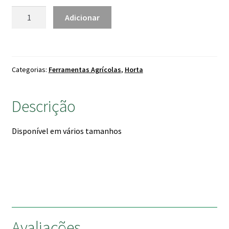
4.30 €
Quantidade
Adicionar
de
Cabo
de
Madeira
Categorias:
Ferramentas Agrícolas
,
Horta
para
Enxada
Descrição
Disponível em vários tamanhos
Avaliações