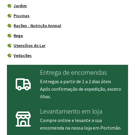
Jardim
Piscinas
Rações - Nutrição Animal
Rega
Utensílios do Lar
Vedações
Entrega de encomendas
Entregas a partir de 1 a 2 dias úteis
Após confirmação de expedição, exceto
ilhas.
Levantamento em loja
Compre online e levante a sua
encomenda na nossa loja em Portimão.