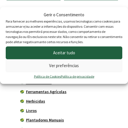
Gerir o Consentimento
Produtos
Para fornecer as melhores experiências, usamos tecnologias como cookies para
armazenar e/ou aceder a informações do dispositivo. Consentir com essas
tecnologias nos permitirá processar dados, como comportamento de
Agricultura
navegação ou IDs exclusivos neste site. Não consentir ou retirar o consentimento
pode afetar negativamante certos recursos e funções.
Horta
Aceitar tudo
Acessórios
Adubadores
Ver preferências
Adubos
Política de Cookies
Política de privacidade
Carros de mão
Ferramentas Agrícolas
Herbicidas
Livros
Plantadores Manuais