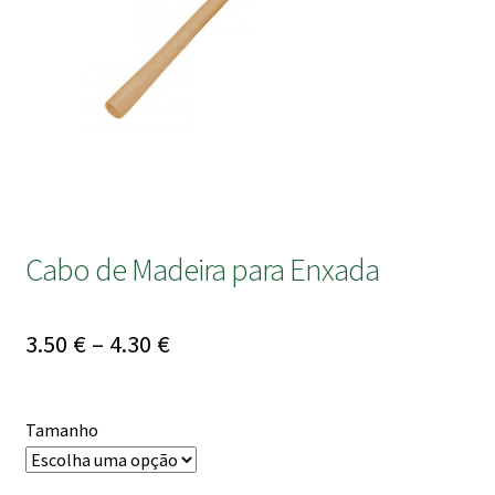
submen
Cabo de Madeira para Enxada
Price
3.50
€
–
4.30
€
range:
3.50 €
Tamanho
through