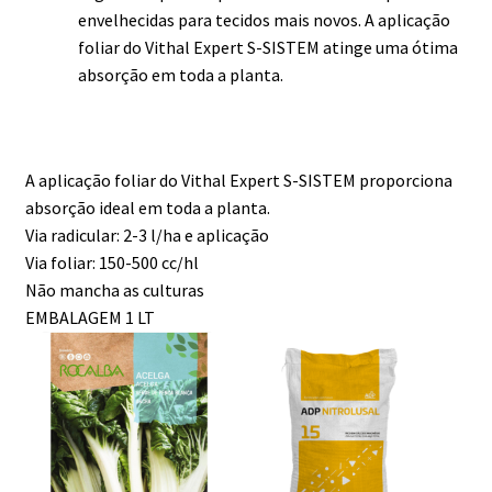
envelhecidas para tecidos mais novos. A aplicação
foliar do Vithal Expert S-SISTEM atinge uma ótima
absorção em toda a planta.
A aplicação foliar do Vithal Expert S-SISTEM proporciona
absorção ideal em toda a planta.
Via radicular: 2-3 l/ha e aplicação
Via foliar: 150-500 cc/hl
Não mancha as culturas
EMBALAGEM 1 LT
This
product
has
multiple
variants.
The