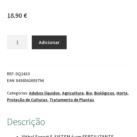
18.90
€
Quantidade
Adicionar
de
Enxofre
Sistemico
Vithal
REF: DQ2410
S-
EAN: 8436562693794
Sistem
Expert
Categorias:
Adubos líquidos
,
Agricultura
,
Bio
,
Biológicos
,
Horta
,
(Enxofre
Proteção de Culturas
,
Tratamento de Plantas
Líquido)
Descrição
Vithal Expert S-SISTEM é um FERTILIZANTE