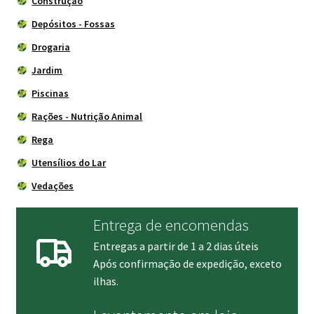
Construção
Depósitos - Fossas
Drogaria
Jardim
Piscinas
Rações - Nutrição Animal
Rega
Utensílios do Lar
Vedações
Entrega de encomendas
Entregas a partir de 1 a 2 dias úteis
Após confirmação de expedição, exceto
ilhas.