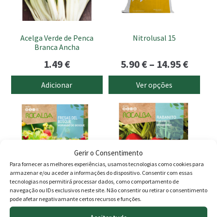
options
may
be
Acelga Verde de Penca
Nitrolusal 15
chosen
Branca Ancha
on
Price
1.49
€
5.90
€
–
14.95
€
the
range
product
Adicionar
Ver opções
page
5.90 €
throu
14.95 
Gerir o Consentimento
Para fornecer as melhores experiências, usamos tecnologias como cookies para
armazenar e/ou aceder a informações do dispositivo. Consentir com essas
tecnologias nos permitirá processar dados, como comportamento de
navegação ou IDs exclusivos neste site. Não consentir ou retirar o consentimento
pode afetar negativamante certos recursos e funções.
Morango do Bosque
Rabanete Redondo Rojo