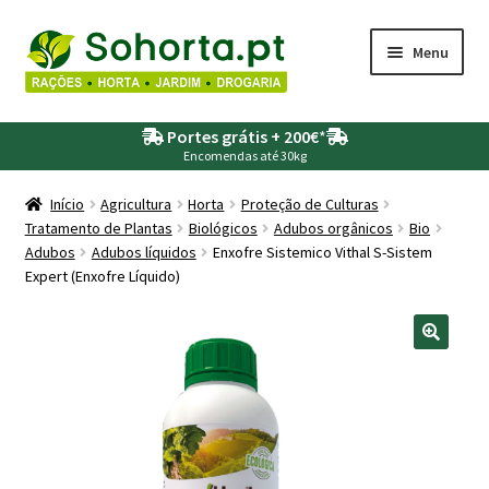
Ir
Saltar
Menu
para
para
a
o
Maximi
Agricultura
navegação
conteúdo
Portes grátis + 200€
*
submen
Encomendas até 30kg
Maximi
Animais
submen
Início
Agricultura
Horta
Proteção de Culturas
Tratamento de Plantas
Biológicos
Adubos orgânicos
Bio
Maximi
Drogaria
Adubos
Adubos líquidos
Enxofre Sistemico Vithal S-Sistem
submen
Expert (Enxofre Líquido)
Maximi
Depósitos – Fossas
submen
Maximi
Jardim
submen
Maximi
Piscinas
submen
Maximi
Rega