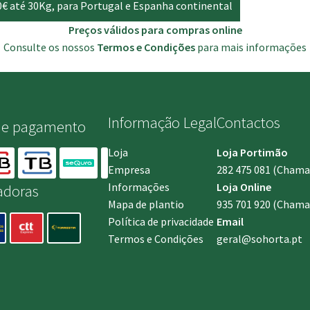
0€ até 30Kg, para Portugal e Espanha continental
Preços válidos para compras online
Consulte os nossos
Termos e Condições
para mais informações
Informação Legal
Contactos
de pagamento
Loja
Loja Portimão
Empresa
282 475 081
(Chamada
Informações
Loja Online
adoras
Mapa de plantio
935 701 920
(Chamad
Política de privacidade
Email
Termos e Condições
geral@sohorta.pt