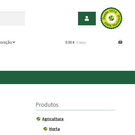
oração
0.00
€
0 itens
Produtos
Agricultura
Horta