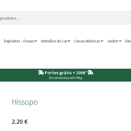
Depósitos – Fossas
Utensílios do Lar
Cercas eléctricas
Jardim
Dec
Portes grátis + 200€
*
Encomendas até 30kg
o
Hissopo
2.20
€