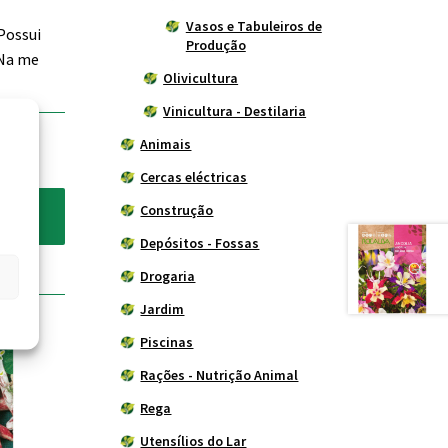
Vasos e Tabuleiros de
 Possui
Produção
 Na me
Olivicultura
Vinicultura - Destilaria
Animais
Cercas eléctricas
Construção
Depósitos - Fossas
Drogaria
Jardim
Piscinas
Rações - Nutrição Animal
Rega
Utensílios do Lar