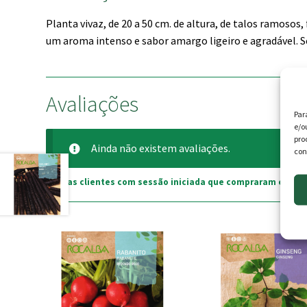
Planta vivaz, de 20 a 50 cm. de altura, de talos ramosos
um aroma intenso e sabor amargo ligeiro e agradável. S
Avaliações
Par
e/o
pro
Ainda não existem avaliações.
con
Apenas clientes com sessão iniciada que compraram este p