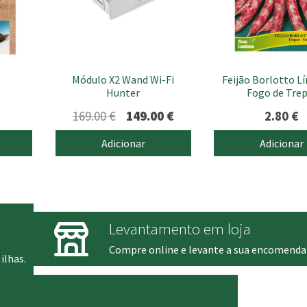
Módulo X2 Wand Wi-Fi
Feijão Borlotto L
Hunter
Fogo de Trep
O
O
169.00
€
149.00
€
2.80
€
preço
preço
Adicionar
Adicionar
original
atual
era:
é:
169.00 €.
149.00 €.
Levantamento em loja
Compre online e levante a sua encomenda
ilhas.