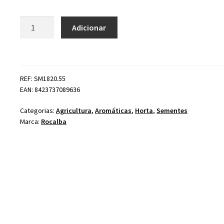
Quantidade
Adicionar
de
Hissopo
REF: SM1820.55
EAN: 8423737089636
Categorias:
Agricultura
,
Aromáticas
,
Horta
,
Sementes
Marca:
Rocalba