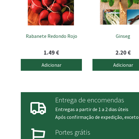
Rabanete Redondo Rojo
Ginseg
1.49
€
2.20
€
Adicionar
Adicionar
Entrega de encomendas
Entregas a partir de 1 a 2 dias úteis
Após confirmação de expedição, exceto 
Portes grátis