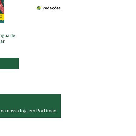
Vedações
íngua de
ar
 na nossa loja em Portimão.