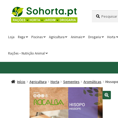
Ir
Saltar
Pesquisar
Pesquisa
para
para
por:
a
o
navegação
conteúdo
Loja
Rega
Piscinas
Agricultura
Animais
Drogaria
Horta
Rações – Nutrição Animal
Início
Agricultura
Horta
Sementes
Aromáticas
Hissop