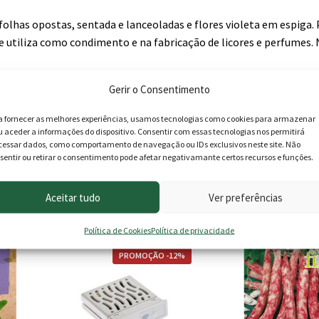
, folhas opostas, sentada e lanceoladas e flores violeta em espiga.
e utiliza como condimento e na fabricação de licores e perfumes.
Gerir o Consentimento
a fornecer as melhores experiências, usamos tecnologias como cookies para armazenar
u aceder a informações do dispositivo. Consentir com essas tecnologias nos permitirá
cessar dados, como comportamento de navegação ou IDs exclusivos neste site. Não
sentir ou retirar o consentimento pode afetar negativamante certos recursos e funções.
roduto podem deixar opinião.
Aceitar tudo
Ver preferências
Política de Cookies
Política de privacidade
PROMOÇÃO -12%