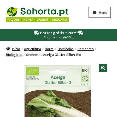
Ir
Saltar
Menu
para
para
a
o
Maximi
Agricultura
navegação
conteúdo
Portes grátis + 200€
*
submen
Encomendas até 30kg
Maximi
Animais
submen
Início
Agricultura
Horta
Hortícolas
Sementes
Biológicas
Sementes Acelga Glatter Silber Bio
Maximi
Drogaria
submen
Maximi
Depósitos – Fossas
submen
Maximi
Jardim
submen
Maximi
Piscinas
submen
Maximi
Rega