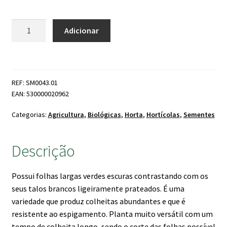
Quantidade
Adicionar
de
Sementes
Acelga
Glatter
REF: SM0043.01
Silber
EAN: 530000020962
Bio
Categorias:
Agricultura
,
Biológicas
,
Horta
,
Hortícolas
,
Sementes
Descrição
Possui folhas largas verdes escuras contrastando com os
seus talos brancos ligeiramente prateados. É uma
variedade que produz colheitas abundantes e que é
resistente ao espigamento. Planta muito versátil com um
tempo de colheita longo, sendo o corte das folhas possível