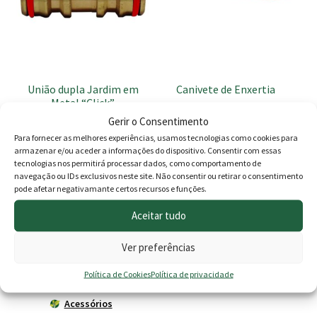
União dupla Jardim em
Canivete de Enxertia
Metal “Click”
Gerir o Consentimento
O
O
2.50
€
9.00
€
7.90
€
Para fornecer as melhores experiências, usamos tecnologias como cookies para
preço
preço
armazenar e/ou aceder a informações do dispositivo. Consentir com essas
Adicionar
Adicionar
tecnologias nos permitirá processar dados, como comportamento de
original
atual
navegação ou IDs exclusivos neste site. Não consentir ou retirar o consentimento
pode afetar negativamante certos recursos e funções.
era:
é:
Aceitar tudo
9.00 €.
7.90 €.
Produtos
Ver preferências
Agricultura
Política de Cookies
Política de privacidade
Horta
Acessórios