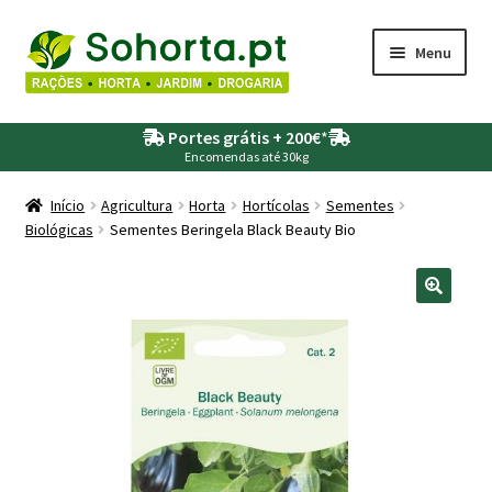
Ir
Saltar
Menu
para
para
a
o
Maximi
Agricultura
navegação
conteúdo
Portes grátis + 200€
*
submen
Encomendas até 30kg
Maximi
Animais
submen
Início
Agricultura
Horta
Hortícolas
Sementes
Biológicas
Sementes Beringela Black Beauty Bio
Maximi
Drogaria
submen
Maximi
Depósitos – Fossas
submen
Maximi
Jardim
submen
Maximi
Piscinas
submen
Maximi
Rega